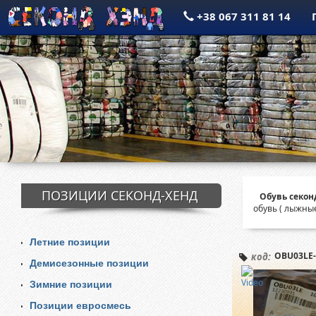
+38 067 311 81 14
ПОЗИЦИИ СЕКОНД-ХЕНД
Обувь секон
обувь ( лыжные
Летние позиции
OBU03LE-
код:
Демисезонные позиции
Зимние позиции
Позиции евросмесь