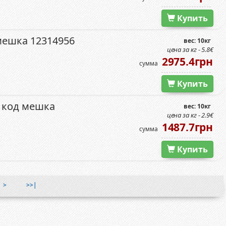
Купить
мешка 12314956
вес: 10кг
цена за кг - 5.8€
2975.4грн
сумма
Купить
 код мешка
вес: 10кг
цена за кг - 2.9€
1487.7грн
сумма
Купить
>
>>|