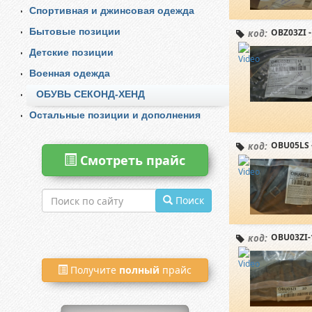
Спортивная и джинсовая одежда
Бытовые позиции
OBZ03ZI -
код:
Детские позиции
Военная одежда
ОБУВЬ СЕКОНД-ХЕНД
Остальные позиции и дополнения
OBU05LS 
код:
Смотреть прайс
Поиск
OBU03ZI-
код:
Получите
полный
прайс