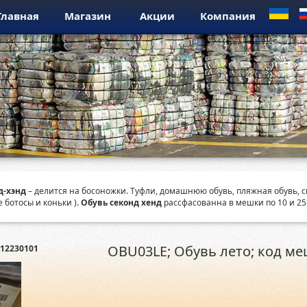
Главная
Магазин
Акции
Компания
д-хэнд
– делится на босоножки. Туфли, домашнюю обувь, пляжная обувь, 
 ботосы и коньки ).
Обувь секонд хенд
рассфасованна в мешки по 10 и 25 
OBU03LE; Обувь лето; код ме
12230101