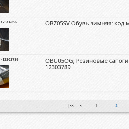
OBZ05SV Обувь зимняя; код 
 12314956
OBU05OG; Резиновые сапоги
-12303789
12303789
|<<
<
1
2