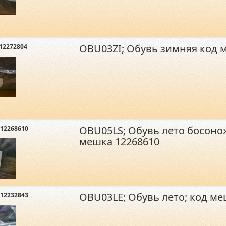
OBU03ZI; Обувь зимняя код 
12272804
OBU05LS; Обувь лето босонож
12268610
мешка 12268610
OBU03LE; Обувь лето; код ме
12232843