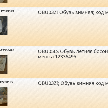
OBU03ZI Обувь зимняя; код 
 12329399
OBU05LS Обувь летняя босон
-12336495
мешка 12336495
OBU03ZI; Обувь зимняя код 
12208195