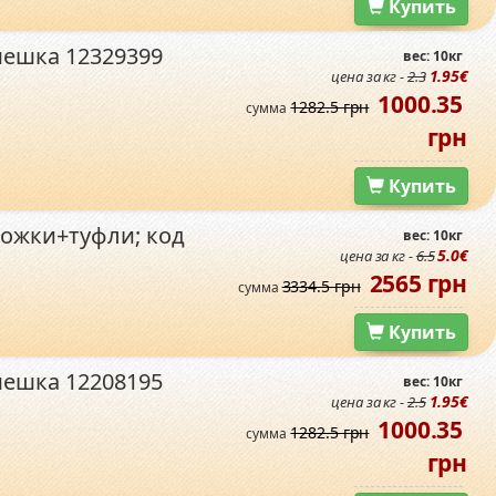
Купить
мешка 12329399
вес: 10кг
1.95€
цена за кг -
2.3
1000.35
1282.5 грн
сумма
грн
Купить
ожки+туфли; код
вес: 10кг
5.0€
цена за кг -
6.5
2565 грн
3334.5 грн
сумма
Купить
мешка 12208195
вес: 10кг
1.95€
цена за кг -
2.5
1000.35
1282.5 грн
сумма
грн