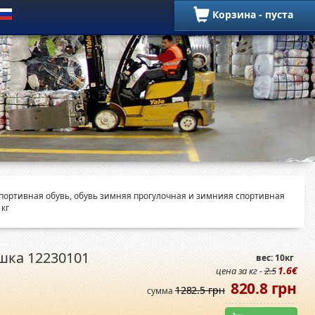
Корзина - пуста
Обувь
спортивная обувь, обувь зимняя прогулочная и зимнияя спортивная
кг
шка 12230101
вес: 10кг
1.6€
цена за кг -
2.5
820.8 грн
1282.5 грн
сумма