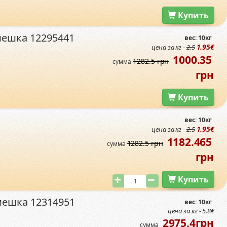
Купить
мешка 12295441
вес: 10кг
1.95€
цена за кг -
2.5
1000.35
1282.5 грн
сумма
грн
Купить
вес: 10кг
1.95€
цена за кг -
2.5
1182.465
1282.5 грн
сумма
грн
Купить
мешка 12314951
вес: 10кг
цена за кг - 5.8€
2975.4грн
сумма