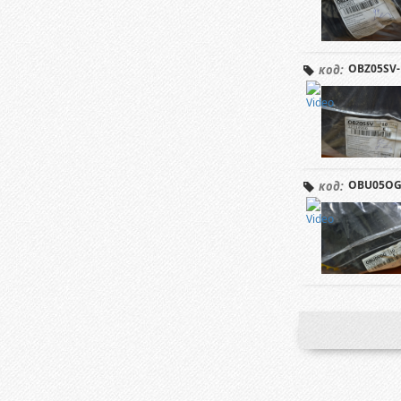
OBZ05SV-
код:
OBU05OG 
код: