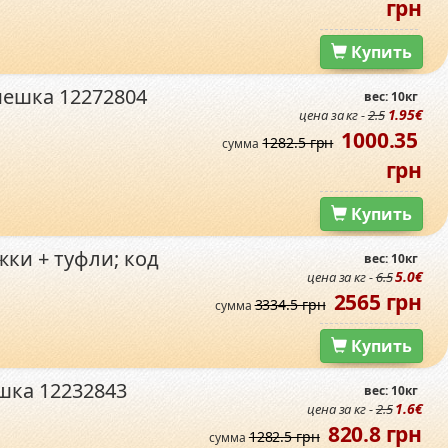
грн
Купить
мешка 12272804
вес: 10кг
1.95€
цена за кг -
2.5
1000.35
1282.5 грн
сумма
грн
Купить
ки + туфли; код
вес: 10кг
5.0€
цена за кг -
6.5
2565 грн
3334.5 грн
сумма
Купить
шка 12232843
вес: 10кг
1.6€
цена за кг -
2.5
820.8 грн
1282.5 грн
сумма