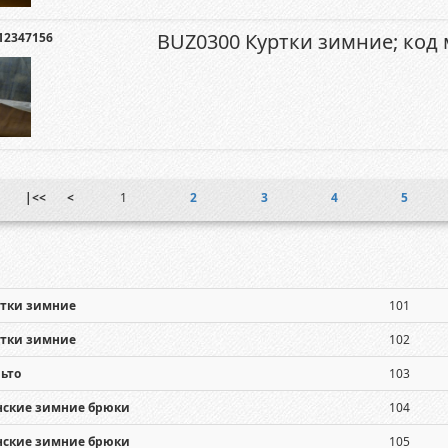
BUZ0300 Куртки зимние; код
12347156
|<<
<
1
2
3
4
5
ртки зимние
101
ртки зимние
102
ьто
103
нские зимние брюки
104
нские зимние брюки
105