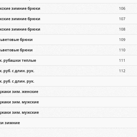
жские зимние брюки
106
жские зимние брюки
107
жские зимние брюки
108
льветовые брюки
109
льветовые брюки
110
. рубашки теплые
111
. руб. с длин. рук.
112
. руб. с длин. рук.
жаки зим. женские
жаки зим. мужские
жаки зим. мужские
ки зимние