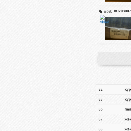
BUZ0300-
код:
82
ку
83
ку
86
пал
87
же
88
же