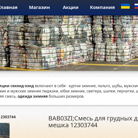
Главная
Магазин
Акции
Компания
ции секонд-хэнд
включают в себя- куртки зимние, пальто, шубы, мужск
кие и мужские зимние пиджаки, юбки зимние, свитера, шапки, перчатки, 
яя смесь,
одежда зимняя
больших размеров.
BAB03ZI;Смесь для грудных 
12303744
мешка 12303744