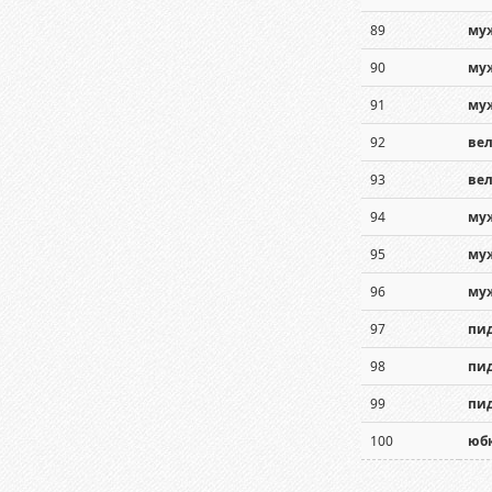
89
му
90
му
91
му
92
ве
93
ве
94
муж
95
муж
96
муж
97
пид
98
пид
99
пид
100
юб