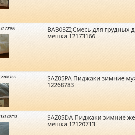
BAB03ZI;Смесь для грудных 
12173166
мешка 12173166
SAZ05PA Пиджаки зимние му
12268783
12268783
SAZ05DA Пиджаки зимние же
 12120713
мешка 12120713