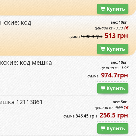
Купить
нские; код
вес: 10кг
1€
цена за кг -
3.30
513 грн
1692.9 грн
сумма
Купить
жские; код мешка
вес: 10кг
цена за кг - 1.9€
974.7грн
сумма
Купить
ешка 12113861
вес: 5кг
1€
цена за кг -
3.30
256.5 грн
846.45 грн
сумма
Купить