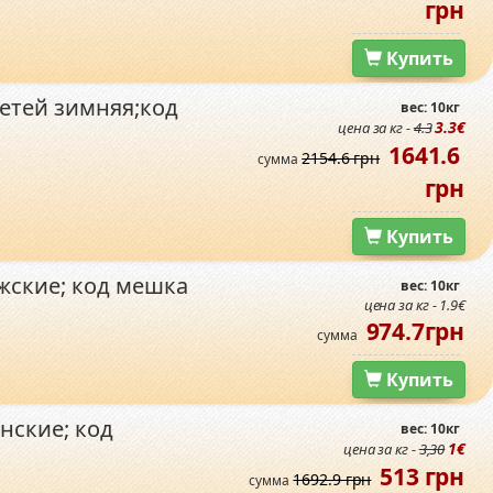
грн
Купить
детей зимняя;код
вес: 10кг
3.3€
цена за кг -
4.3
1641.6
2154.6 грн
сумма
грн
Купить
жские; код мешка
вес: 10кг
цена за кг - 1.9€
974.7грн
сумма
Купить
нские; код
вес: 10кг
1€
цена за кг -
3,30
513 грн
1692.9 грн
сумма