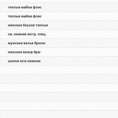
теплые майки флис
теплые майки флис
женские блузки теплые
см. зимная экстр. спец.
мужские вельв брюки
женские вельв брю
шапки м/ж зимние