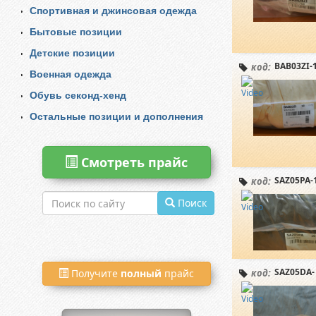
Спортивная и джинсовая одежда
Бытовые позиции
Детские позиции
BAB03ZI-
код:
Военная одежда
Обувь секонд-хенд
Остальные позиции и дополнения
Смотреть прайс
SAZ05PA-
код:
Поиск
SAZ05DA-
код:
Получите
полный
прайс