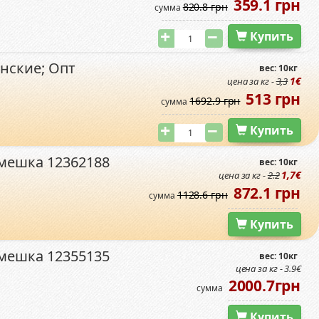
359.1 грн
820.8 грн
сумма
Купить
нские; Опт
вес: 10кг
1€
цена за кг -
3,3
513 грн
1692.9 грн
сумма
Купить
 мешка 12362188
вес: 10кг
1,7€
цена за кг -
2.2
872.1 грн
1128.6 грн
сумма
Купить
 мешка 12355135
вес: 10кг
цена за кг - 3.9€
2000.7грн
сумма
Купить