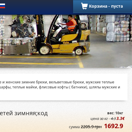
Корзина - пуста
Зимние позиции
ие и женские зимние брюки, вельветовые брюки, мужские теплые
шарфы, теплые майки, флисовые кофты ( батники), шляпы мужские и
детей зимняя;код
вес: 10кг
3.3€
цена за кг -
4.3
1692.9
2205.9 грн
сумма