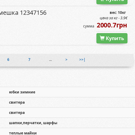
 мешка 12347156
вес: 10кг
цена за кг - 3.9€
2000.7грн
сумма
Купить
6
7
...
>
>>|
юбки зимние
свитера
свитера
шапки,перчатки, шарфы
теплые майки