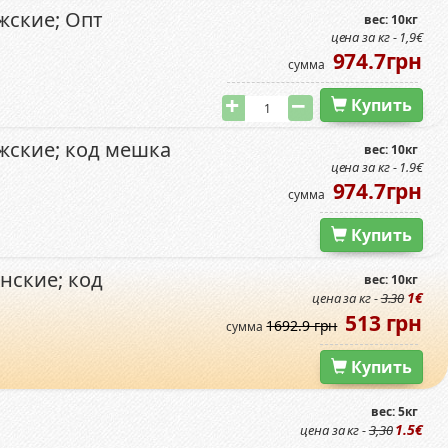
жские; Опт
вес: 10кг
цена за кг - 1,9€
974.7грн
сумма
Купить
жские; код мешка
вес: 10кг
цена за кг - 1.9€
974.7грн
сумма
Купить
нские; код
вес: 10кг
1€
цена за кг -
3.30
513 грн
1692.9 грн
сумма
Купить
вес: 5кг
1.5€
цена за кг -
3,30