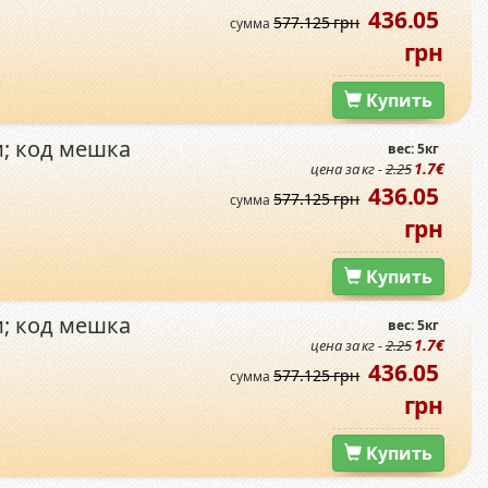
436.05
577.125 грн
сумма
грн
Купить
и; код мешка
вес: 5кг
1.7€
цена за кг -
2.25
436.05
577.125 грн
сумма
грн
Купить
и; код мешка
вес: 5кг
1.7€
цена за кг -
2.25
436.05
577.125 грн
сумма
грн
Купить