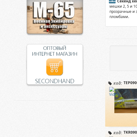
Секенд хе
мешки 2, 5 и 1
прозрачные и 
пломбами.
TEP090
код:
TKR090
код: