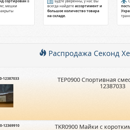
нд сортирован
в
Будте уверенны, у нас Вы
О
0кг, мешки
всегда найдете
ассортимент и
пост
закрыты
большое количество товара
Укр
на складе
.
тран
Распродажа Секонд Х
TEP0900 Спортивная сме
0-12387033
12387033
TKR0900 Майки с коротким
0-12369910