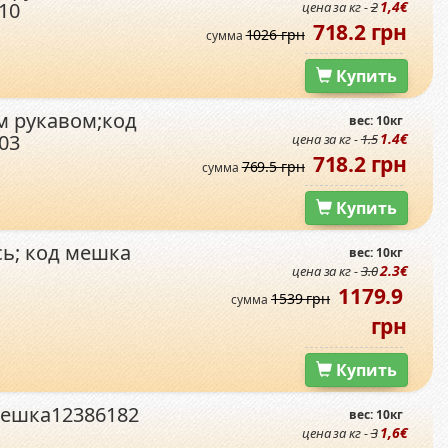
10
1,4€
цена за кг -
2
718.2 грн
1026 грн
сумма
Купить
м рукавом;код
вес: 10кг
03
1.4€
цена за кг -
1.5
718.2 грн
769.5 грн
сумма
Купить
сь; код мешка
вес: 10кг
2.3€
цена за кг -
3.0
1179.9
1539 грн
сумма
грн
Купить
мешка12386182
вес: 10кг
1,6€
цена за кг -
3