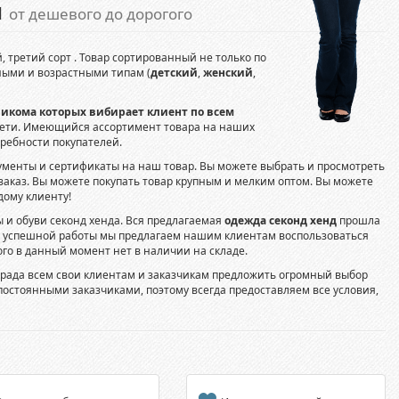
м
от дешевого до дорогого
, третий сорт . Товар сортированный не только по
ными и возрастными типам (
детский
,
женский
,
чикома которых вибирает клиент по всем
сети. Имеющийся ассортимент товара на наших
ребности покупателей.
ументы и сертификаты на наш товар. Вы можете выбрать и просмотреть
 заказ. Вы можете покупать товар крупным и мелким оптом. Вы можете
дому клиенту!
 и обуви секонд хенда. Вся предлагаемая
одежда секонд хенд
прошла
е успешной работы мы предлагаем нашим клиентам воспользоваться
рого в данный момент нет в наличии на складе.
, рада всем свои клиентам и заказчикам предложить огромный выбор
остоянными заказчиками, поэтому всегда предоставляем все условия,