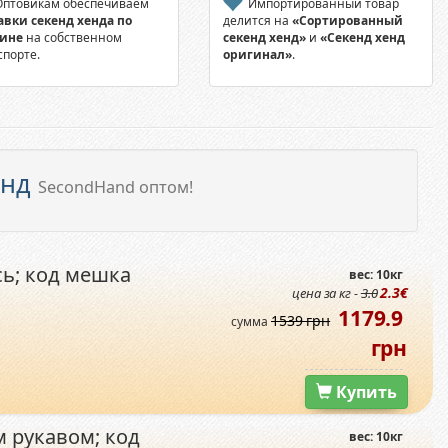
птовикам обеспечиваем
Импортированный товар
авки секенд хенда по
делится на
«Сортированный
аине
на собственном
секенд хенд»
и
«Секенд хенд
спорте.
оригинал»
.
енд
SecondHand оптом!
сь; код мешка
вес: 10кг
2.3€
цена за кг -
3.0
1179.9
1539 грн
сумма
грн
Купить
 рукавом; код
вес: 10кг