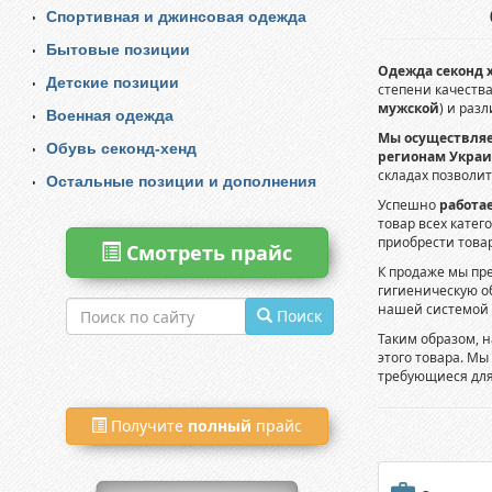
Спортивная и джинсовая одежда
Бытовые позиции
Одежда секонд 
Детские позиции
степени качества
мужской
) и раз
Военная одежда
Мы осуществляе
Обувь секонд-хенд
регионам Укра
складах позволи
Остальные позиции и дополнения
Успешно
работае
товар всех катег
приобрести товар
Смотреть прайс
К продаже мы пр
гигиеническую о
нашей системой з
Поиск
Таким образом, 
этого товара. М
требующиеся для
Получите
полный
прайс