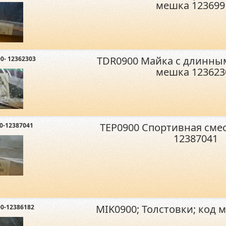
мешка 123699
TDR0900 Майка с длинны
0- 12362303
мешка 123623
TEP0900 Спортивная сме
0-12387041
12387041
MIK0900; Толстовки; код 
0-12386182