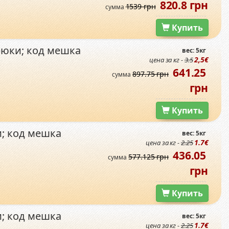
820.8 грн
1539 грн
сумма
Купить
рюки; код мешка
вес: 5кг
2,5€
цена за кг -
3.5
641.25
897.75 грн
сумма
грн
Купить
и; код мешка
вес: 5кг
1.7€
цена за кг -
2.25
436.05
577.125 грн
сумма
грн
Купить
и; код мешка
вес: 5кг
1.7€
цена за кг -
2.25