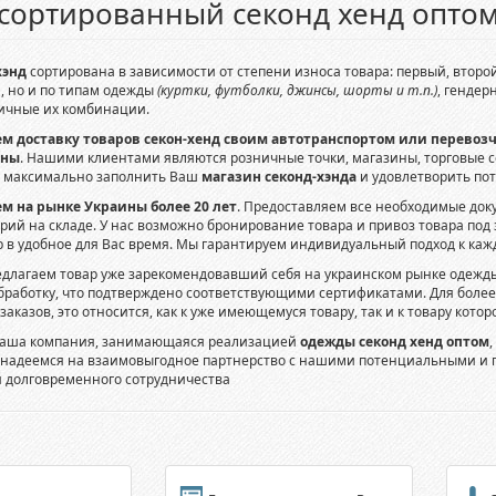
сортированный секонд хенд опто
хэнд
сортирована в зависимости от степени износа товара: первый, второй
, но и по типам одежды
(куртки, футболки, джинсы, шорты и т.п.)
, гендер
личные их комбинации.
м доставку товаров секон-хенд своим автотранспортом или перевоз
ины
. Нашими клиентами являются розничные точки, магазины, торговые 
т максимально заполнить Ваш
магазин секонд-хэнда
и удовлетворить пот
м на рынке Украины более 20 лет
. Предоставляем все необходимые док
орий на складе. У нас возможно бронирование товара и привоз товара под
 в удобное для Вас время. Мы гарантируем индивидуальный подход к каж
едлагаем товар уже зарекомендовавший себя на украинском рынке одежды
бработку, что подтверждено соответствующими сертификатами. Для боле
аказов, это относится, как к уже имеющемуся товару, так и к товару кото
наша компания, занимающаяся реализацией
одежды секонд хенд оптом
ы надеемся на взаимовыгодное партнерство с нашими потенциальными и п
 долговременного сотрудничества