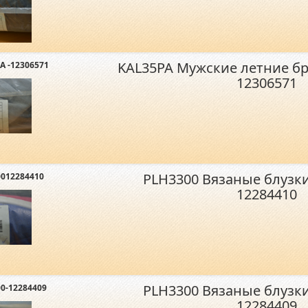
KAL35PA Мужские летние б
A -12306571
12306571
PLH3300 Вязаные блузк
012284410
12284410
PLH3300 Вязаные блузк
0-12284409
12284409