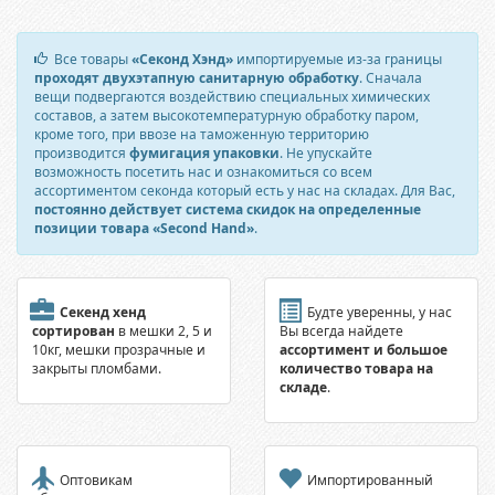
Все товары
«Секонд Хэнд»
импортируемые из-за границы
проходят двухэтапную санитарную обработку
. Сначала
вещи подвергаются воздействию специальных химических
составов, а затем высокотемпературную обработку паром,
кроме того, при ввозе на таможенную территорию
производится
фумигация упаковки
. Не упускайте
возможность посетить нас и ознакомиться со всем
ассортиментом секонда который есть у нас на складах. Для Вас,
постоянно действует система скидок на определенные
позиции товара «Second Hand»
.
Секенд хенд
Будте уверенны, у нас
сортирован
в мешки 2, 5 и
Вы всегда найдете
10кг, мешки прозрачные и
ассортимент и большое
закрыты пломбами.
количество товара на
складе
.
Оптовикам
Импортированный