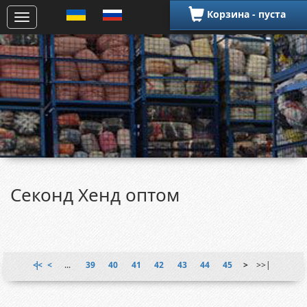
Корзина - пуста
Секонд Хенд оптом
|<<
<
...
39
40
41
42
43
44
45
>
>>|