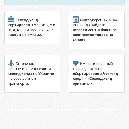
Секенд хенд
Будте уверенны, у нас
сортирован
в мешки 2, 5 и
Вы всегда найдете
10кг, мешки прозрачные и
ассортимент и большое
закрыты пломбами.
количество товара на
складе
.
Оптовикам
Импортированный
обеспечиваем
поставки
товар делится на
секенд хенда по Украине
«Сортированный секенд
на собственном
хенд»
и
«Секенд хенд
транспорте.
оригинал»
.