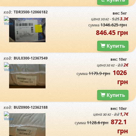
TDR3500-12066182
код:
вес: 5кг
3.3€
цена за кг -
5.25
1346.625 грн
сумма
846.45 грн
Купить
BUL0300-12367549
код:
вес: 10кг
2€
цена за кг -
2.3
1026
1179.9 грн
сумма
грн
Купить
BUZ0900-12362188
код:
вес: 10кг
1,7€
цена за кг -
2.2
872.1
1128.6 грн
сумма
грн