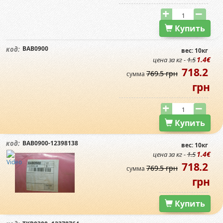
Купить
BAB0900
код:
вес: 10кг
1.4€
цена за кг -
1.5
718.2
769.5 грн
сумма
грн
Купить
BAB0900-12398138
код:
вес: 10кг
1.4€
цена за кг -
1.5
718.2
769.5 грн
сумма
грн
Купить