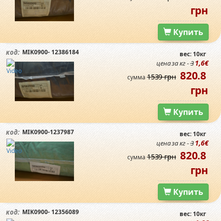
грн
Купить
MIK0900- 12386184
код:
вес: 10кг
1,6€
цена за кг -
3
820.8
1539 грн
сумма
грн
Купить
MIK0900-1237987
код:
вес: 10кг
1,6€
цена за кг -
3
820.8
1539 грн
сумма
грн
Купить
MIK0900- 12356089
код:
вес: 10кг