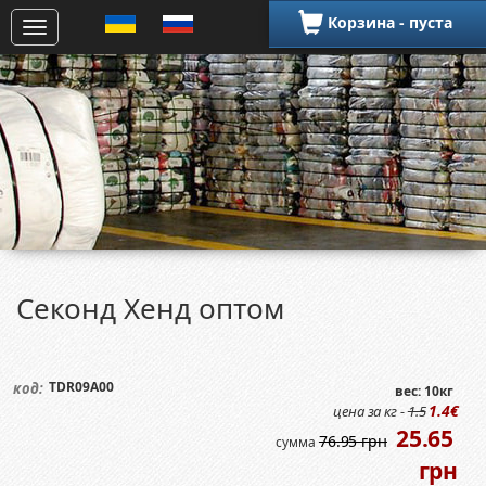
Корзина - пуста
Секонд Хенд оптом
TDR09A00
код:
вес: 10кг
1.4€
цена за кг -
1.5
25.65
76.95 грн
сумма
грн