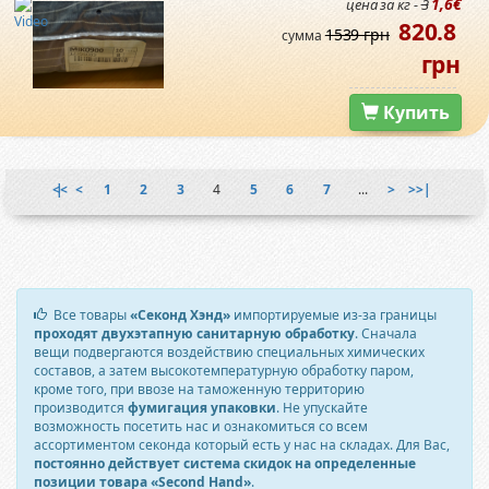
1,6€
цена за кг -
3
820.8
1539 грн
сумма
грн
Купить
|<<
<
1
2
3
4
5
6
7
...
>
>>|
Все товары
«Секонд Хэнд»
импортируемые из-за границы
проходят двухэтапную санитарную обработку
. Сначала
вещи подвергаются воздействию специальных химических
составов, а затем высокотемпературную обработку паром,
кроме того, при ввозе на таможенную территорию
производится
фумигация упаковки
. Не упускайте
возможность посетить нас и ознакомиться со всем
ассортиментом секонда который есть у нас на складах. Для Вас,
постоянно действует система скидок на определенные
позиции товара «Second Hand»
.