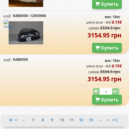
Купить
KAB0500- 12093908
код:
вес: 10кг
6.15€
цена за кг -
6.5
3334.5 грн
сумма
3154.95 грн
Купить
KAB0500
код:
вес: 10кг
6.15€
цена за кг -
6.5
3334.5 грн
сумма
3154.95 грн
Купить
|<<
<
...
7
8
9
10
11
12
13
...
>
>>|