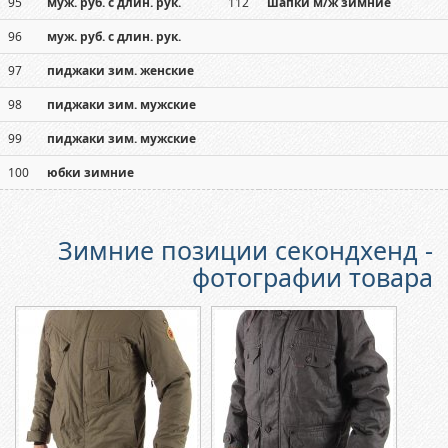
95
муж. руб. с длин. рук.
112
шапки м/ж зимние
96
муж. руб. с длин. рук.
97
пиджаки зим. женские
98
пиджаки зим. мужские
99
пиджаки зим. мужские
100
юбки зимние
Зимние позиции секондхенд -
фотографии товара