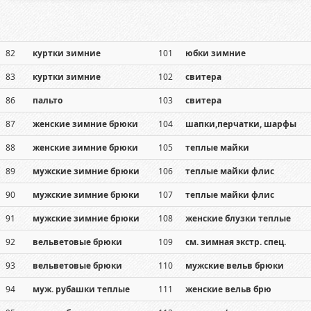
82
куртки зимние
101
юбки зимние
83
куртки зимние
102
свитера
86
пальто
103
свитера
87
женские зимние брюки
104
шапки,перчатки, шарфы
88
женские зимние брюки
105
теплые майки
89
мужские зимние брюки
106
теплые майки флис
90
мужские зимние брюки
107
теплые майки флис
91
мужские зимние брюки
108
женские блузки теплые
92
вельветовые брюки
109
см. зимная экстр. спец.
93
вельветовые брюки
110
мужские вельв брюки
94
муж. рубашки теплые
111
женские вельв брю