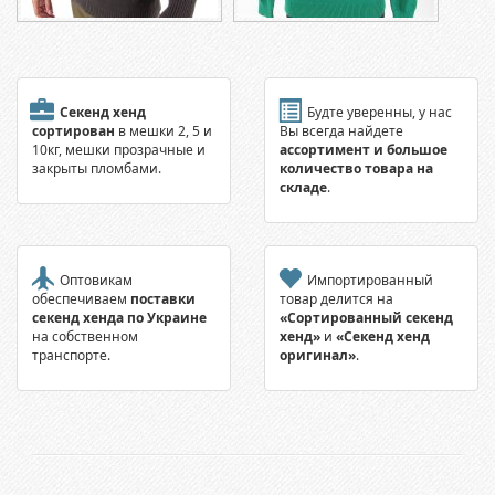
Секенд хенд
Будте уверенны, у нас
сортирован
в мешки 2, 5 и
Вы всегда найдете
10кг, мешки прозрачные и
ассортимент и большое
закрыты пломбами.
количество товара на
складе
.
Оптовикам
Импортированный
обеспечиваем
поставки
товар делится на
секенд хенда по Украине
«Сортированный секенд
на собственном
хенд»
и
«Секенд хенд
транспорте.
оригинал»
.