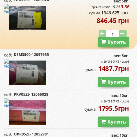
код:
вес: 5кг
3.3€
цена за кг -
5.25
1346.625 грн
сумма
846.45 грн
Купить
DEM3500-12097935
код:
вес: 5кг
цена за кг - 5.8€
1487.7грн
сумма
Купить
PRV05ZI- 12066028
код:
вес: 10кг
цена за кг - 3.5€
1795.5грн
сумма
Купить
OPR05ZI- 12052981
код:
вес: 10кг