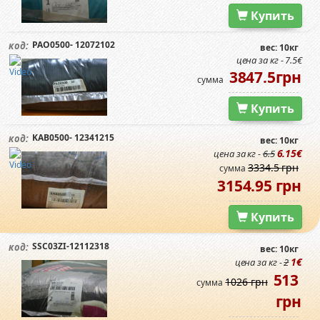
Купить
PAO0500- 12072102
код:
вес: 10кг
цена за кг - 7.5€
3847.5грн
сумма
Купить
KAB0500- 12341215
код:
вес: 10кг
6.15€
цена за кг -
6.5
3334.5 грн
сумма
3154.95 грн
Купить
SSC03ZI-12112318
код:
вес: 10кг
1€
цена за кг -
2
513
1026 грн
сумма
грн