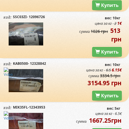
Купить
SSC03ZI- 12096726
код:
вес: 10кг
1€
цена за кг -
2
513
1026 грн
сумма
грн
Купить
KAB0500- 12328842
код:
вес: 10кг
6.15€
цена за кг -
6.5
3334.5 грн
сумма
3154.95 грн
Купить
MIK35FL-12343953
код:
вес: 5кг
цена за кг - 6.5€
1667.25грн
сумма