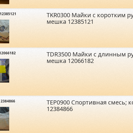
TKR0300 Майки с коротким р
12385121
мешка 12385121
TDR3500 Майки с длинным ру
12066182
мешка 12066182
TEP0900 Спортивная смесь; 
12384866
12384866