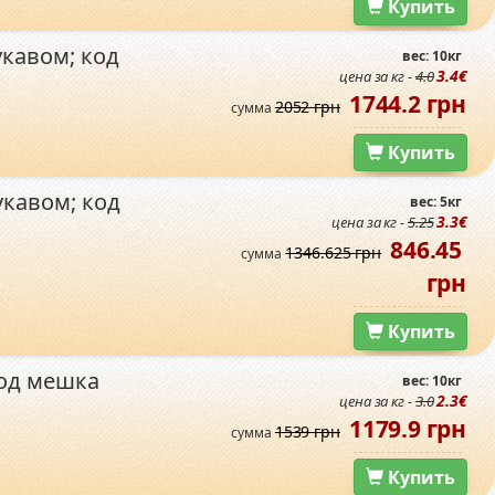
Купить
укавом; код
вес: 10кг
3.4€
цена за кг -
4.0
1744.2 грн
2052 грн
сумма
Купить
кавом; код
вес: 5кг
3.3€
цена за кг -
5.25
846.45
1346.625 грн
сумма
грн
Купить
код мешка
вес: 10кг
2.3€
цена за кг -
3.0
1179.9 грн
1539 грн
сумма
Купить