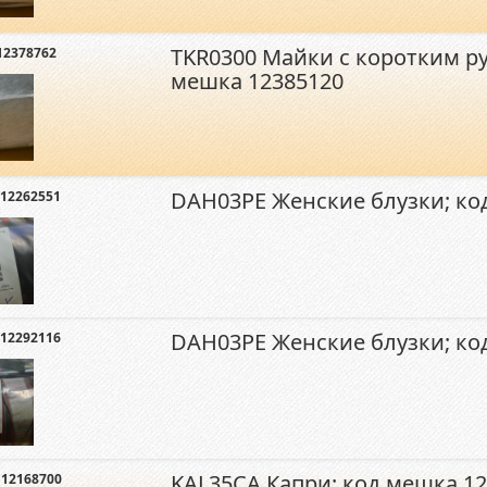
TKR0300 Майки с коротким р
12378762
мешка 12385120
DAH03PE Женские блузки; ко
12262551
DAH03PE Женские блузки; ко
12292116
KAL35CA Капри; код мешка 1
 12168700