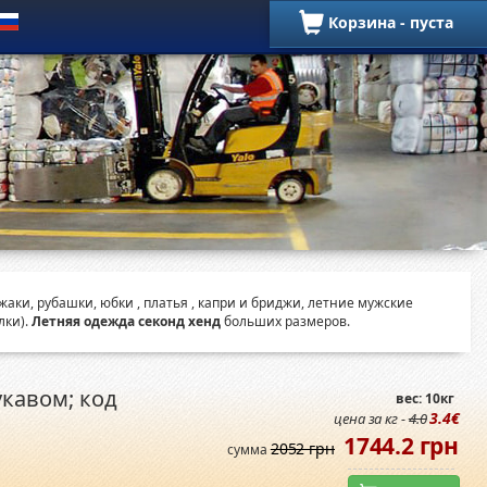
Корзина - пуста
Летние позиции
аки, рубашки, юбки , платья , капри и бриджи, летние мужские
лки).
Летняя одежда секонд хенд
больших размеров.
укавом; код
вес: 10кг
3.4€
цена за кг -
4.0
1744.2 грн
2052 грн
сумма