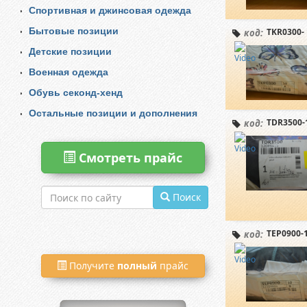
Спортивная и джинсовая одежда
Бытовые позиции
TKR0300- 
код:
Детские позиции
Военная одежда
Обувь секонд-хенд
Остальные позиции и дополнения
TDR3500-
код:
Смотреть прайс
Поиск
TEP0900-
код:
Получите
полный
прайс