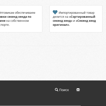
птовикам обеспечиваем
Импортированный товар
авки секенд хенда по
делится на
«Сортированный
аине
на собственном
секенд хенд»
и
«Секенд хенд
спорте.
оригинал»
.
Поиск