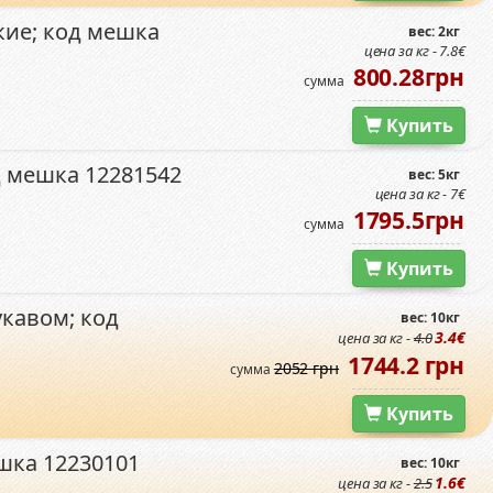
кие; код мешка
вес: 2кг
цена за кг - 7.8€
800.28грн
сумма
Купить
д мешка 12281542
вес: 5кг
цена за кг - 7€
1795.5грн
сумма
Купить
укавом; код
вес: 10кг
3.4€
цена за кг -
4.0
1744.2 грн
2052 грн
сумма
Купить
шка 12230101
вес: 10кг
1.6€
цена за кг -
2.5