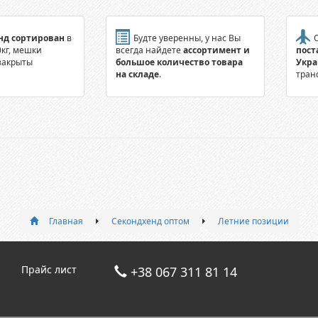
нд сортирован
в
Будте уверенны, у нас Вы
О
0кг, мешки
всегда найдете
ассортимент и
пост
закрыты
большое количество товара
Укр
на складе
.
тран
Главная
Секондхенд оптом
Летние позиции
Прайс лист
+38 067 311 81 14