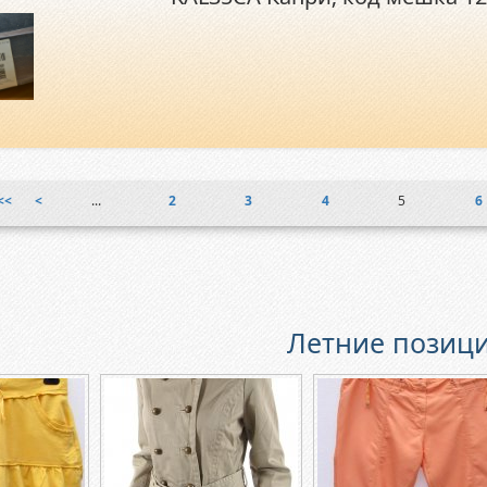
<<
<
...
2
3
4
5
6
Летние позици