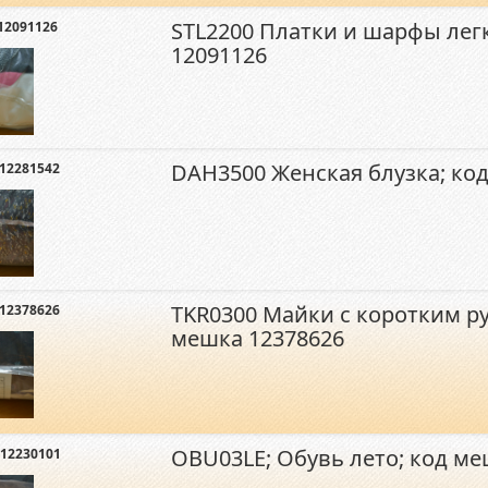
STL2200 Платки и шарфы лег
12091126
12091126
DAH3500 Женская блузка; ко
12281542
TKR0300 Майки с коротким р
12378626
мешка 12378626
OBU03LE; Обувь лето; код ме
12230101