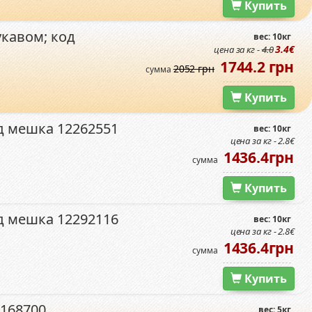
Купить
укавом; код
вес: 10кг
3.4€
цена за кг -
4.0
1744.2 грн
2052 грн
сумма
Купить
д мешка 12262551
вес: 10кг
цена за кг - 2.8€
1436.4грн
сумма
Купить
д мешка 12292116
вес: 10кг
цена за кг - 2.8€
1436.4грн
сумма
Купить
2168700
вес: 5кг