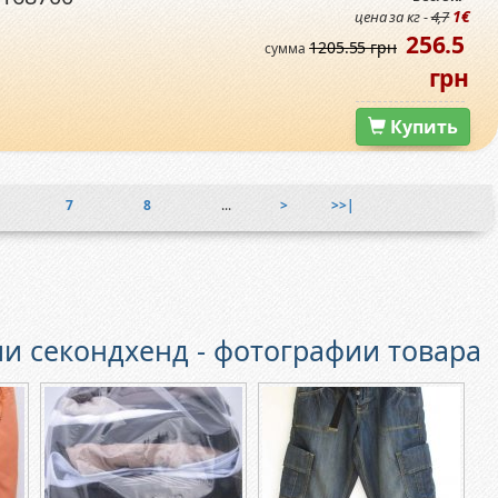
1€
цена за кг -
4,7
256.5
1205.55 грн
сумма
грн
Купить
7
8
...
>
>>|
и секондхенд - фотографии товара