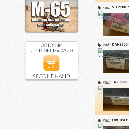
STL2200- 
код:
DAH3500-
код:
TKR0300- 
код:
OBU03LE-
код: