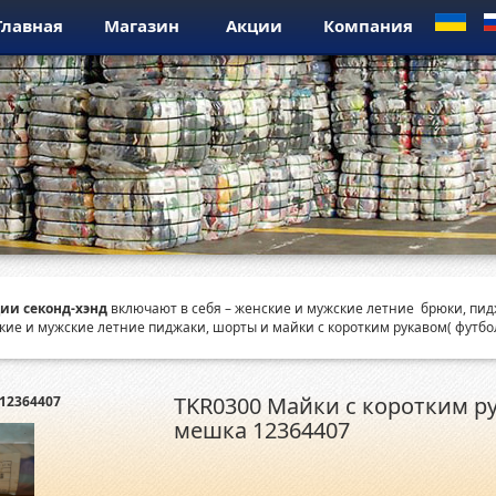
Главная
Магазин
Акции
Компания
ии секонд-хэнд
включают в себя – женские и мужские летние брюки, пидж
кие и мужские летние пиджаки, шорты и майки с коротким рукавом( футбо
TKR0300 Майки с коротким р
12364407
мешка 12364407