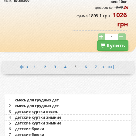
BAB0300
код:
вес: 10кг
2€
цена за кг -
3.70
1026
1898.1 грн
сумма
грн
Купить
|<<
<
1
2
3
4
5
6
7
>
>>|
1
смесь для грудных дет.
2
смесь для грудных дет.
3
детские куртки весен.
4
детские куртки зимние
5
детские куртки зимние
6
детские брюки
7
детские брюки