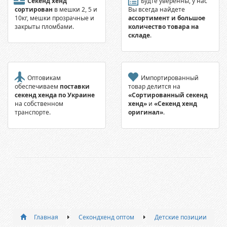
Секенд хенд
Будте уверенны, у нас
сортирован
в мешки 2, 5 и
Вы всегда найдете
10кг, мешки прозрачные и
ассортимент и большое
закрыты пломбами.
количество товара на
складе
.
Оптовикам
Импортированный
обеспечиваем
поставки
товар делится на
секенд хенда по Украине
«Сортированный секенд
на собственном
хенд»
и
«Секенд хенд
транспорте.
оригинал»
.
Главная
Секондхенд оптом
Детские позиции