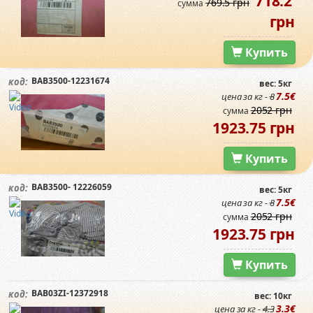
718.2
769.5 грн
сумма
грн
Купить
BAB3500-12231674
код:
вес: 5кг
7.5€
цена за кг -
8
2052 грн
сумма
1923.75 грн
Купить
BAB3500- 12226059
код:
вес: 5кг
7.5€
цена за кг -
8
2052 грн
сумма
1923.75 грн
Купить
BAB03ZI-12372918
код:
вес: 10кг
3.3€
цена за кг -
4.3