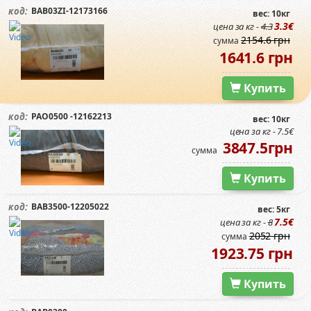
BAB03ZI-12173166
код:
вес: 10кг
3.3€
цена за кг -
4.3
2154.6 грн
сумма
1641.6 грн
Купить
PAO0500 -12162213
код:
вес: 10кг
цена за кг - 7.5€
3847.5грн
сумма
Купить
BAB3500-12205022
код:
вес: 5кг
7.5€
цена за кг -
8
2052 грн
сумма
1923.75 грн
Купить