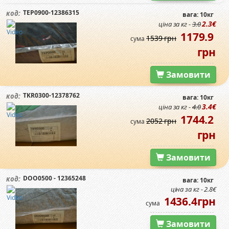
TEP0900-12386315
код:
вага: 10кг
2.3€
ціна за кг -
3.0
1179.9
1539 грн
сума
грн
Замовити
TKR0300-12378762
код:
вага: 10кг
3.4€
ціна за кг -
4.0
1744.2
2052 грн
сума
грн
Замовити
DOO0500 - 12365248
код:
вага: 10кг
ціна за кг - 2.8€
1436.4грн
сума
Замовити