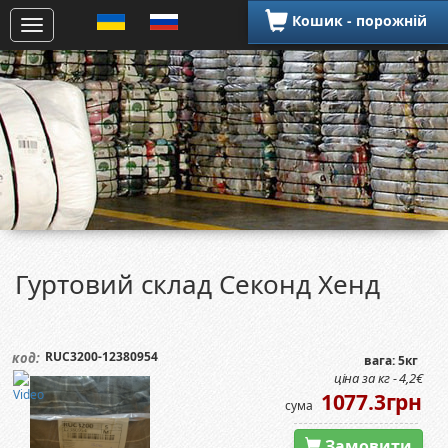
Кошик - порожній
Гуртовий склад Секонд Хенд
RUC3200-12380954
код:
вага: 5кг
ціна за кг - 4,2€
1077.3грн
сума
Замовити