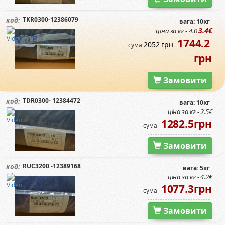
TKR0300-12386079
код:
вага: 10кг
3.4€
ціна за кг -
4.0
1744.2
2052 грн
сума
грн
Замовити
TDR0300- 12384472
код:
вага: 10кг
ціна за кг - 2.5€
1282.5грн
сума
Замовити
RUC3200 -12389168
код:
вага: 5кг
ціна за кг - 4.2€
1077.3грн
сума
Замовити