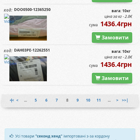
DOO0500-12365250
код:
вага: 10кг
ціна за кг - 2.8€
1436.4грн
сума
Замовити
DAH03PE-12262551
код:
вага: 10кг
ціна за кг - 2.8€
1436.4грн
сума
Замовити
|<<
<
...
5
6
7
8
9
10
11
...
>
>>|
Усі товари
"секонд хенд"
імпортовані з-за кордону