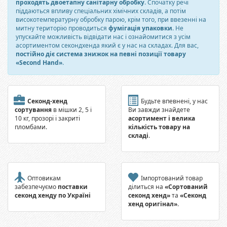
проходять двоетапну санітарну обробку
. Спочатку речі
піддаються впливу спеціальних хімічних складів, а потім
високотемпературну обробку парою, крім того, при ввезенні на
митну територію проводиться
фумігація упаковки
. Не
упускайте можливість відвідати нас і ознайомитися з усім
асортиментом секондхенда який є у нас на складах. Для вас,
постійно діє система знижок на певні позиції товару
«Second Hand»
.
Секонд-хенд
Будьте впевнені, у нас
сортування
в мішки 2, 5 і
Ви завжди знайдете
10 кг, прозорі і закриті
асортимент і велика
пломбами.
кількість товару на
складі
.
Оптовикам
Імпортований товар
забезпечуємо
поставки
ділиться на
«Сортований
секонд хенду по Україні
секонд хенд»
та
«Секонд
хенд оригінал»
.