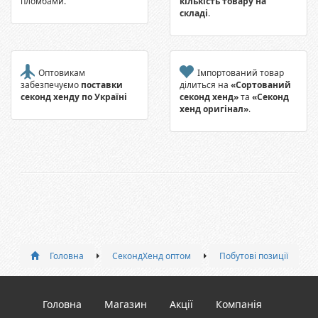
пломбами.
кількість товару на
складі
.
Оптовикам
Імпортований товар
забезпечуємо
поставки
ділиться на
«Сортований
секонд хенду по Україні
секонд хенд»
та
«Секонд
хенд оригінал»
.
Головна
СекондХенд оптом
Побутові позиції
Головна
Магазин
Акції
Компанія