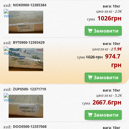
NOK0900-12385384
код:
вага: 10кг
ціна за кг - 2.0€
1026грн
сума
Замовити
BYT0900-12393429
код:
вага: 10кг
1.9€
ціна за кг -
2
974.7
1026 грн
сума
грн
Замовити
ZUP0500- 12371719
код:
вага: 10кг
ціна за кг - 5.2€
2667.6грн
сума
Замовити
DOO0500-12357068
код:
вага: 10кг