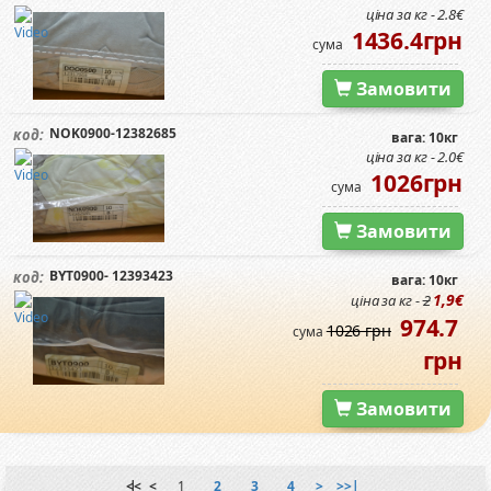
ціна за кг - 2.8€
1436.4грн
сума
Замовити
NOK0900-12382685
код:
вага: 10кг
ціна за кг - 2.0€
1026грн
сума
Замовити
BYT0900- 12393423
код:
вага: 10кг
1,9€
ціна за кг -
2
974.7
1026 грн
сума
грн
Замовити
|<<
<
1
2
3
4
>
>>|