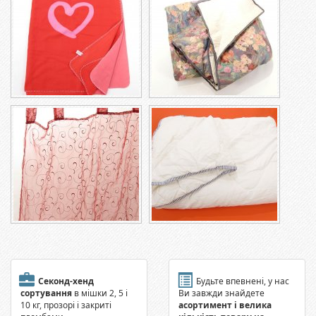
Секонд-хенд
Будьте впевнені, у нас
сортування
в мішки 2, 5 і
Ви завжди знайдете
10 кг, прозорі і закриті
асортимент і велика