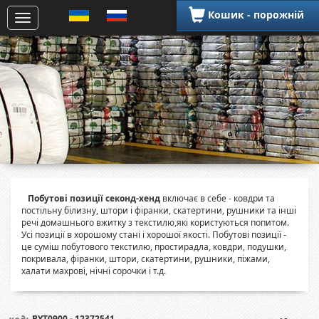
Кошик - порожній
Побутові позиції секонд-хенд
включає в себе - ковдри та
постільну білизну, штори і фіранки, скатертини, рушники та інші
речі домашнього вжитку з текстилю,які користуються попитом.
Усі позиції в хорошому стані і хорошої якості. Побутові позиції -
це суміш побутового текстилю, простирадла, ковдри, подушки,
покривала, фіранки, штори, скатертини, рушники, піжами,
халати махрові, нічні сорочки і т.д.
BYT0900 - 12372541