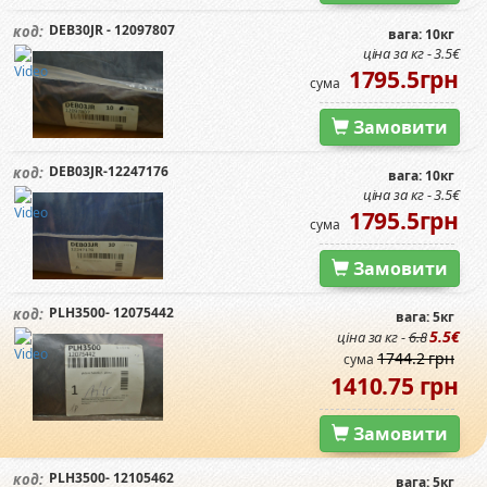
DEB30JR - 12097807
код:
вага: 10кг
ціна за кг - 3.5€
1795.5грн
сума
Замовити
DEB03JR-12247176
код:
вага: 10кг
ціна за кг - 3.5€
1795.5грн
сума
Замовити
PLH3500- 12075442
код:
вага: 5кг
5.5€
ціна за кг -
6.8
1744.2 грн
сума
1410.75 грн
Замовити
PLH3500- 12105462
код:
вага: 5кг