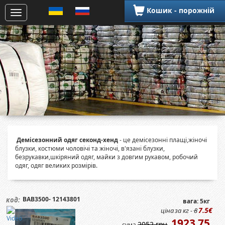
Кошик - порожній
Демісезонний одяг секонд-хенд
- це демісезонні плащі,жіночі
блузки, костюми чоловічі та жіночі, в'язані блузки,
безрукавки,шкіряний одяг, майки з довгим рукавом, робочий
одяг, одяг великих розмірів.
BAB3500- 12143801
код:
вага: 5кг
7.5€
ціна за кг -
8
1923.75
2052 грн
сума