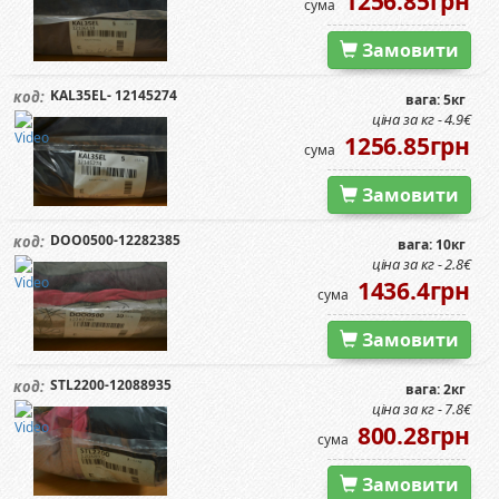
1256.85грн
сума
Замовити
KAL35EL- 12145274
код:
вага: 5кг
ціна за кг - 4.9€
1256.85грн
сума
Замовити
DOO0500-12282385
код:
вага: 10кг
ціна за кг - 2.8€
1436.4грн
сума
Замовити
STL2200-12088935
код:
вага: 2кг
ціна за кг - 7.8€
800.28грн
сума
Замовити