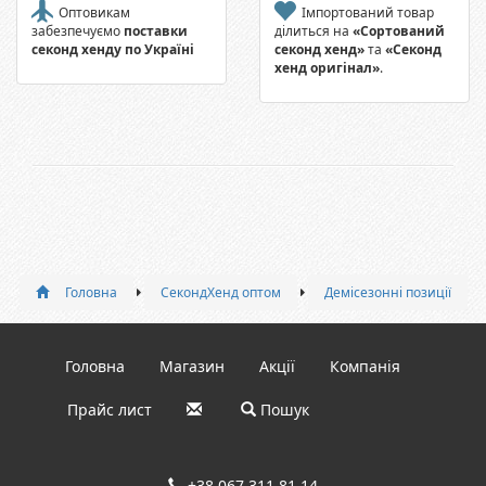
Оптовикам
Імпортований товар
забезпечуємо
поставки
ділиться на
«Сортований
секонд хенду по Україні
секонд хенд»
та
«Секонд
хенд оригінал»
.
Головна
СекондХенд оптом
Демісезонні позиції
Головна
Магазин
Акції
Компанія
Прайс лист
Пошук
+38 067 311 81 14