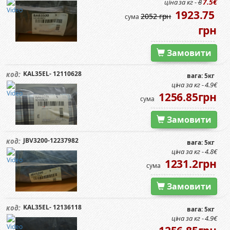
7.5€
ціна за кг -
8
1923.75
2052 грн
сума
грн
Замовити
KAL35EL- 12110628
код:
вага: 5кг
ціна за кг - 4.9€
1256.85грн
сума
Замовити
JBV3200-12237982
код:
вага: 5кг
ціна за кг - 4.8€
1231.2грн
сума
Замовити
KAL35EL- 12136118
код:
вага: 5кг
ціна за кг - 4.9€