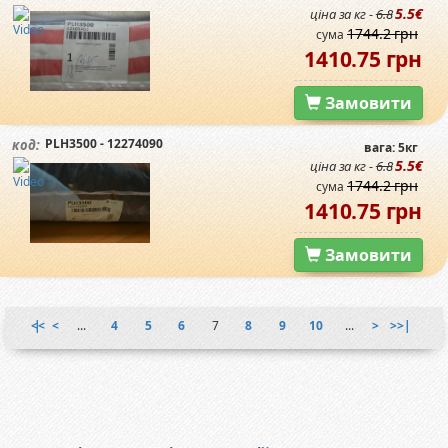
5.5€
ціна за кг -
6.8
1744.2 грн
сума
1410.75 грн
Замовити
PLH3500 - 12274090
код:
вага: 5кг
5.5€
ціна за кг -
6.8
1744.2 грн
сума
1410.75 грн
Замовити
|<<
<
...
4
5
6
7
8
9
10
...
>
>>|