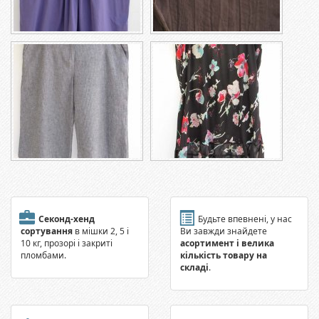
Секонд-хенд
Будьте впевнені, у нас
сортування
в мішки 2, 5 і
Ви завжди знайдете
10 кг, прозорі і закриті
асортимент і велика
пломбами.
кількість товару на
складі
.