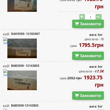
грн
Замовити
DAH3500- 12183407
код:
вага: 5кг
ціна за кг - 7€
1795.5грн
сума
Замовити
BAB3500- 12143803
код:
вага: 5кг
7.5€
ціна за кг -
8
1923.75
2052 грн
сума
грн
Замовити
BAB3500-12143802
код:
вага: 5кг