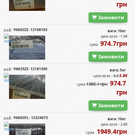
грн
Замовити
PAK03ZI- 12108103
код:
вага: 10кг
ціна за кг - 1.9€
974.7грн
сума
Замовити
PAK35ZI- 12181390
код:
вага: 5кг
3.8€
ціна за кг -
5.4
974.7
1385.1 грн
сума
грн
Замовити
PAK03FL- 12324673
код:
вага: 10кг
ціна за кг - 3.8€
1949.4грн
сума