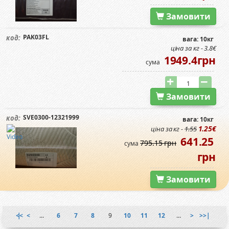
Замовити
PAK03FL
код:
вага: 10кг
ціна за кг - 3.8€
1949.4грн
сума
Замовити
SVE0300-12321999
код:
вага: 10кг
1.25€
ціна за кг -
1.55
641.25
795.15 грн
сума
грн
Замовити
|<<
<
...
6
7
8
9
10
11
12
...
>
>>|