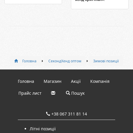
Головна
СекондХенд оптом
Зимові позиції
Головна
Магазин
Акції
Компанія
Прайс лист
Пошук
+38 067 311 81 14
Літні позиції