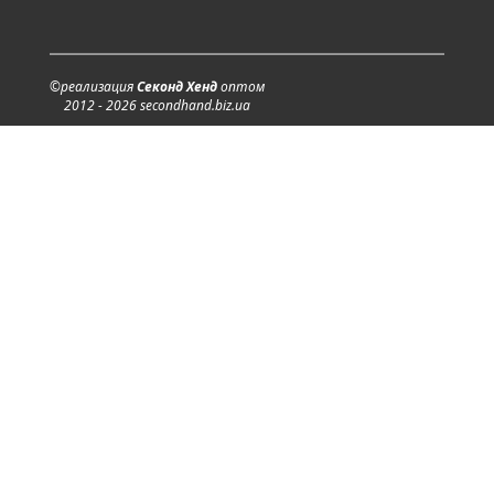
©реализация
Секонд Хенд
оптом
2012 - 2026 secondhand.biz.ua