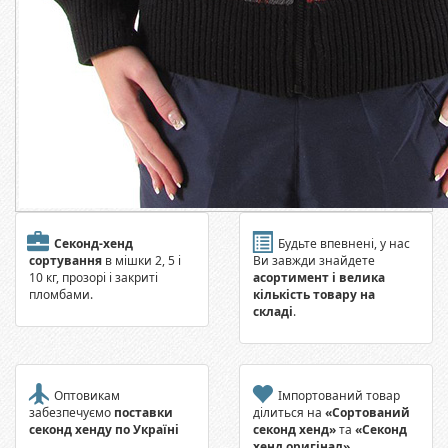
Секонд-хенд
Будьте впевнені, у нас
сортування
в мішки 2, 5 і
Ви завжди знайдете
10 кг, прозорі і закриті
асортимент і велика
пломбами.
кількість товару на
складі
.
Оптовикам
Імпортований товар
забезпечуємо
поставки
ділиться на
«Сортований
секонд хенду по Україні
секонд хенд»
та
«Секонд
хенд оригінал»
.