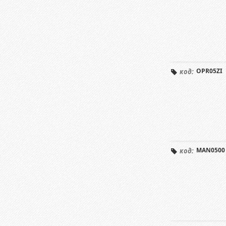
OPR05ZI
код:
MAN0500
код: