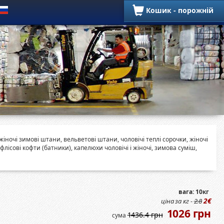
Кошик - порожній
Зимові позиції
жіночі зимові штани, вельветові штани, чоловічі теплі сорочки, жіночі
флісові кофти (батники), капелюхи чоловічі і жіночі, зимова суміш,
вага: 10кг
2€
ціна за кг -
2.8
1026 грн
1436.4 грн
сума