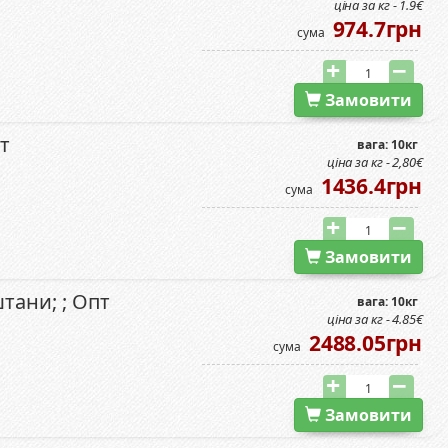
ціна за кг - 1.9€
974.7грн
сума
Замовити
т
вага: 10кг
ціна за кг - 2,80€
1436.4грн
сума
Замовити
тани; ; Опт
вага: 10кг
ціна за кг - 4.85€
2488.05грн
сума
Замовити