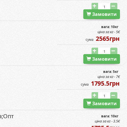
Замовити
вага: 10кг
ціна за кг - 5€
2565грн
сума
Замовити
вага: 5кг
ціна за кг - 7€
1795.5грн
сума
Замовити
а;Опт
вага: 10кг
ціна за кг - 3.5€