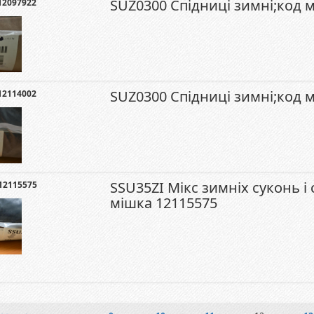
SUZ0300 Спідниці зимні;код 
12097922
SUZ0300 Спідниці зимні;код 
12114002
SSU35ZI Мікс зимніх суконь і
12115575
мішка 12115575