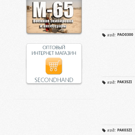
PAO0300
код:
PAK35ZI
код:
PAK03ZI
код: