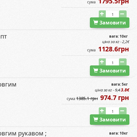
1795.5грн
сума
Замовити
Опт
вага: 10кг
ціна за кг - 2,2€
1128.6грн
сума
Замовити
довгим
вага: 5кг
3.8€
ціна за кг -
5,4
974.7 грн
1385.1 грн
сума
Замовити
овгим рукавом ;
вага: 10кг