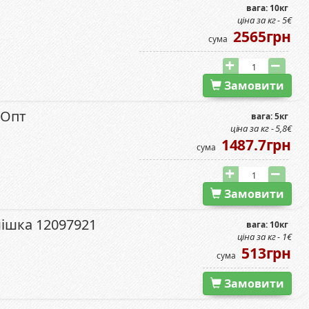
вага: 10кг
ціна за кг - 5€
2565грн
сума
Замовити
 Опт
вага: 5кг
ціна за кг - 5,8€
1487.7грн
сума
Замовити
мішка 12097921
вага: 10кг
ціна за кг - 1€
513грн
сума
Замовити