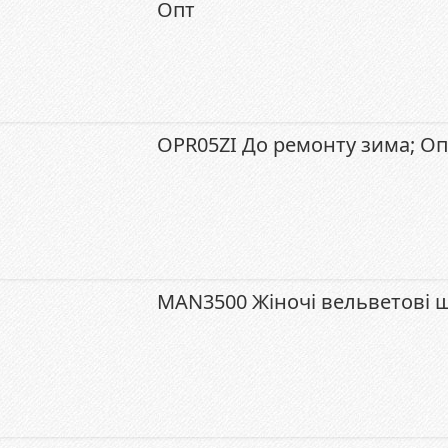
Опт
OPR05ZI До ремонту зима; Оп
MAN3500 Жіночі вельветові ш