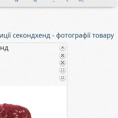
14
15
...
>
>>|
иції секондхенд - фотографії товару
енд