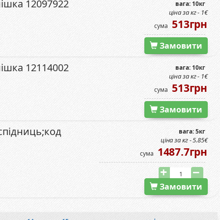
мішка 12097922
вага: 10кг
ціна за кг - 1€
513грн
сума
Замовити
мішка 12114002
вага: 10кг
ціна за кг - 1€
513грн
сума
Замовити
 спідниць;код
вага: 5кг
ціна за кг - 5.85€
1487.7грн
сума
Замовити