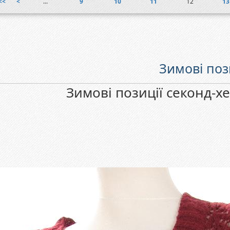
<<
<
...
9
10
11
12
13
Зимові поз
Зимові позиції секонд-х