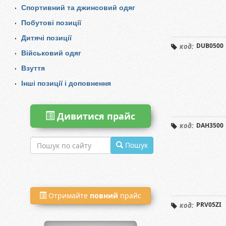
Спортивний та джинсовий одяг
Побутові позиції
Дитячі позиції
DUB0500
код:
Військовий одяг
Взуття
Інші позиції і доповнення
Дивитися прайс
DAH3500
код:
Пошук
Отримайте
повний
прайс
PRV05ZI
код: