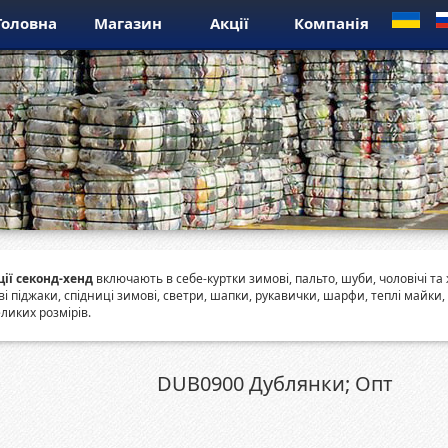
Головна
Магазин
Акції
Компанія
ії секонд-хенд
включають в себе-куртки зимові, пальто, шуби, чоловічі та 
ові піджаки, спідниці зимові, светри, шапки, рукавички, шарфи, теплі майки, 
ликих розмірів.
DUB0900 Дублянки; Опт