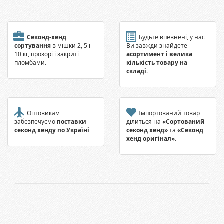
Секонд-хенд
Будьте впевнені, у нас
сортування
в мішки 2, 5 і
Ви завжди знайдете
10 кг, прозорі і закриті
асортимент і велика
пломбами.
кількість товару на
складі
.
Оптовикам
Імпортований товар
забезпечуємо
поставки
ділиться на
«Сортований
секонд хенду по Україні
секонд хенд»
та
«Секонд
хенд оригінал»
.