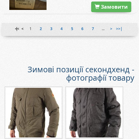
Замовити
|<<
<
1
2
3
4
5
6
7
...
>
>>|
Зимові позиції секондхенд -
фотографії товару