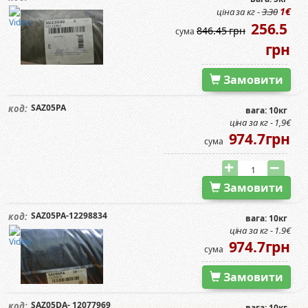
1€
ціна за кг -
3.30
256.5
846.45 грн
сума
грн
Замовити
SAZ05PA
код:
вага: 10кг
ціна за кг - 1,9€
974.7грн
сума
Замовити
SAZ05PA-12298834
код:
вага: 10кг
ціна за кг - 1.9€
974.7грн
сума
Замовити
SAZ05DA- 12077969
код:
вага: 10кг