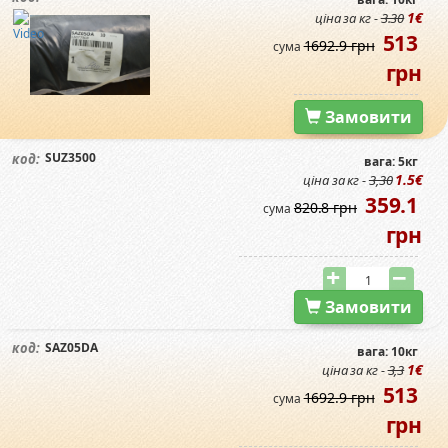
1€
ціна за кг -
3.30
513
1692.9 грн
сума
грн
Замовити
SUZ3500
код:
вага: 5кг
1.5€
ціна за кг -
3,30
359.1
820.8 грн
сума
грн
Замовити
SAZ05DA
код:
вага: 10кг
1€
ціна за кг -
3,3
513
1692.9 грн
сума
грн