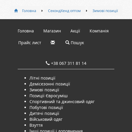
Головна
СекондХенд оптом
Зимові позиції
Головна
Магазин
Акції
Компанія
Прайс лист
Пошук
+38 067 311 81 14
Літні позиції
Демісезонні позиції
Зимові позиції
Позиції Євросуміш
Спортивний та джинсовий одяг
Побутові позиції
Дитячі позиції
Військовий одяг
Взуття
Інші позиції і доповнення