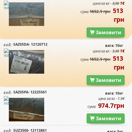
1€
ціна за кг -
3,30
513
1692.9 грн
сума
грн
Замовити
SAZ05DA- 12120712
код:
вага: 10кг
1€
ціна за кг -
3.30
513
1692.9 грн
сума
грн
Замовити
SAZ05PA- 12225561
код:
вага: 10кг
ціна за кг - 1.9€
974.7грн
сума
Замовити
SUZ3500- 12113861
код:
вага: 5кг