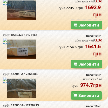
3.3€
ціна за кг -
4.3
1692.9
2205.9 грн
сума
грн
Замовити
BAB03ZI-12173166
код:
вага: 10кг
3.3€
ціна за кг -
4.3
1641.6
2154.6 грн
сума
грн
Замовити
SAZ05PA-12268783
код:
вага: 10кг
ціна за кг - 1.9€
974.7грн
сума
Замовити
SAZ05DA- 12120713
код:
вага: 10кг