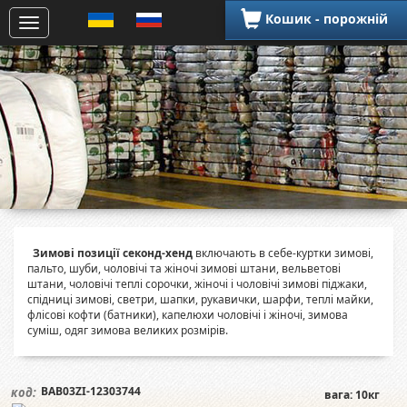
Кошик - порожній
Зимові позиції секонд-хенд
включають в себе-куртки зимові,
пальто, шуби, чоловічі та жіночі зимові штани, вельветові
штани, чоловічі теплі сорочки, жіночі і чоловічі зимові піджаки,
спідниці зимові, светри, шапки, рукавички, шарфи, теплі майки,
флісові кофти (батники), капелюхи чоловічі і жіночі, зимова
суміш, одяг зимова великих розмірів.
BAB03ZI-12303744
код:
вага: 10кг