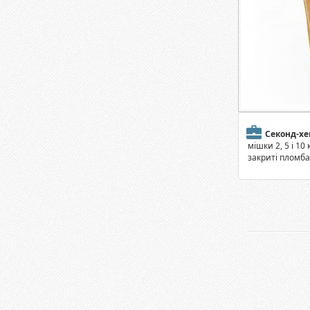
Секонд-хе
мішки 2, 5 і 10 к
закриті пломб