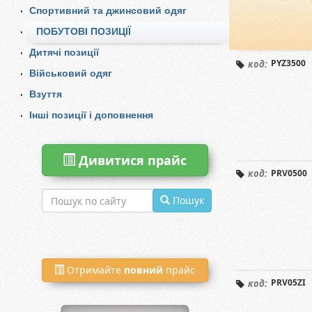
Спортивний та джинсовий одяг
ПОБУТОВІ ПОЗИЦІЇ
Дитячі позиції
PYZ3500
код:
Військовий одяг
Взуття
Інші позиції і доповнення
Дивитися прайс
PRV0500
код:
Пошук
Отримайте
повний
прайс
PRV05ZI
код: