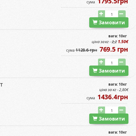
1795.5грн
сума
Замовити
вага: 10кг
1.50€
ціна за кг -
2,2
769.5 грн
1128.6 грн
сума
Замовити
т
вага: 10кг
ціна за кг - 2,80€
1436.4грн
сума
Замовити
вага: 10кг