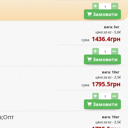
Замовити
вага: 5кг
ціна за кг - 5,6€
1436.4грн
сума
Замовити
вага: 10кг
ціна за кг - 3.5€
1795.5грн
сума
Замовити
а;Опт
вага: 10кг
ціна за кг - 3.5€