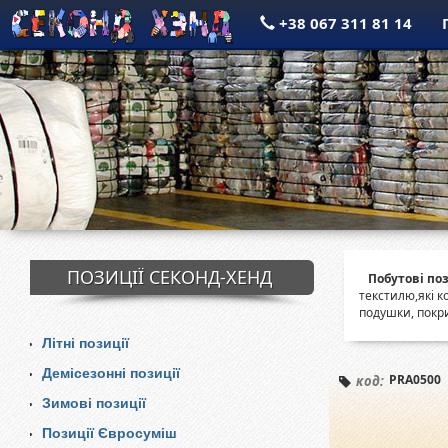
+38 067 311 81 14
ПОЗИЦІЇ СЕКОНД-ХЕНД
Побутові поз
текстилю,які к
подушки, покри
Літні позиції
Демісезонні позиції
PRA0500
код:
Зимові позиції
Позиції Євросуміш