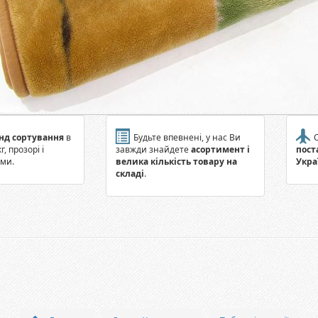
нд сортування
в
Будьте впевнені, у нас Ви
О
г, прозорі і
завжди знайдете
асортимент і
пост
ами.
велика кількість товару на
Укра
складі
.