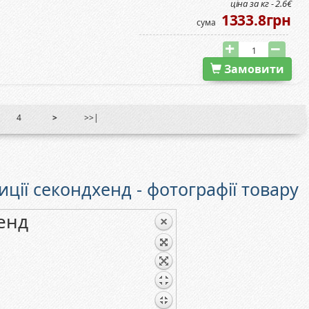
ціна за кг - 2.6€
1333.8грн
сума
Замовити
4
>
>>|
иції секондхенд - фотографії товару
енд