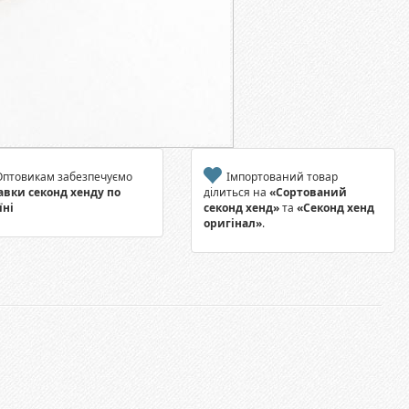
птовикам забезпечуємо
Імпортований товар
авки секонд хенду по
ділиться на
«Сортований
їні
секонд хенд»
та
«Секонд хенд
оригінал»
.