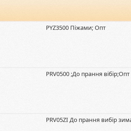
PYZ3500 Піжами; Опт
PRV0500 ;До прання вібір;Опт
PRV05ZI До прання вибір зим