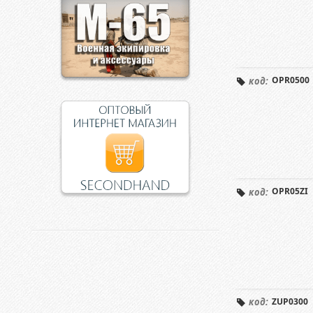
OPR0500
код:
OPR05ZI
код:
ZUP0300
код: