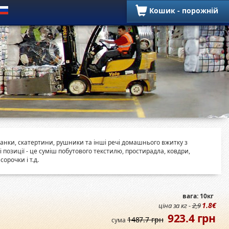
Кошик - порожній
Побутові позиції
іранки, скатертини, рушники та інші речі домашнього вжитку з
і позиції - це суміш побутового текстилю, простирадла, ковдри,
орочки і т.д.
вага: 10кг
1.8€
ціна за кг -
2,9
923.4 грн
1487.7 грн
сума