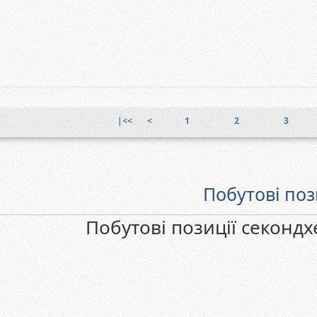
|<<
<
1
2
3
Побутові поз
Побутові позиції секондх