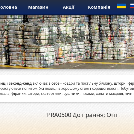
Головна
Магазин
Акції
Компанія
иції секонд-хенд
включає в себе - ковдри та постільну білизну, штори і ф
ористуються попитом. Усі позиції в хорошому стані і хорошої якості. Побутов
вала, фіранки, штори, скатертини, рушники, піжами, халати махрові, нічні с
PRA0500 До прання; Опт