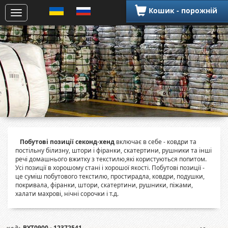
Кошик - порожній
Побутові позиції секонд-хенд
включає в себе - ковдри та
постільну білизну, штори і фіранки, скатертини, рушники та інші
речі домашнього вжитку з текстилю,які користуються попитом.
Усі позиції в хорошому стані і хорошої якості. Побутові позиції -
це суміш побутового текстилю, простирадла, ковдри, подушки,
покривала, фіранки, штори, скатертини, рушники, піжами,
халати махрові, нічні сорочки і т.д.
BYT0900 - 12372541