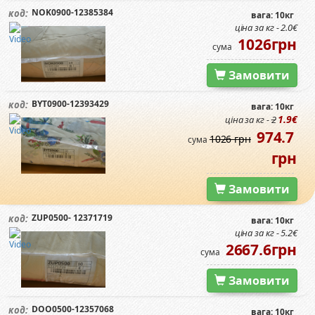
NOK0900-12385384
код:
вага: 10кг
ціна за кг - 2.0€
1026грн
сума
Замовити
BYT0900-12393429
код:
вага: 10кг
1.9€
ціна за кг -
2
974.7
1026 грн
сума
грн
Замовити
ZUP0500- 12371719
код:
вага: 10кг
ціна за кг - 5.2€
2667.6грн
сума
Замовити
DOO0500-12357068
код:
вага: 10кг