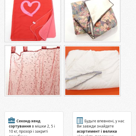
Секонд-хенд
Будьте впевнені, у нас
сортування
в мішки 2, 5 і
Ви завжди знайдете
10 кг, прозорі і закриті
асортимент і велика