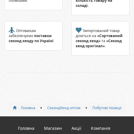
пломбами.
кількість товару на
складі
.
Оптовикам
Імпортований товар
забезпечуємо
поставки
ділиться на
«Сортований
секонд хенду по Україні
секонд хенд»
та
«Секонд
хенд оригінал»
.
Головна
СекондХенд оптом
Побутові позиції
Головна
Магазин
Акції
Компанія