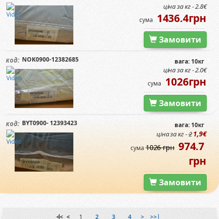
ціна за кг - 2.8€
1436.4грн
сума
Замовити
NOK0900-12382685
код:
вага: 10кг
ціна за кг - 2.0€
1026грн
сума
Замовити
BYT0900- 12393423
код:
вага: 10кг
1,9€
ціна за кг -
2
974.7
1026 грн
сума
грн
Замовити
|<<
<
1
2
3
4
>
>>|