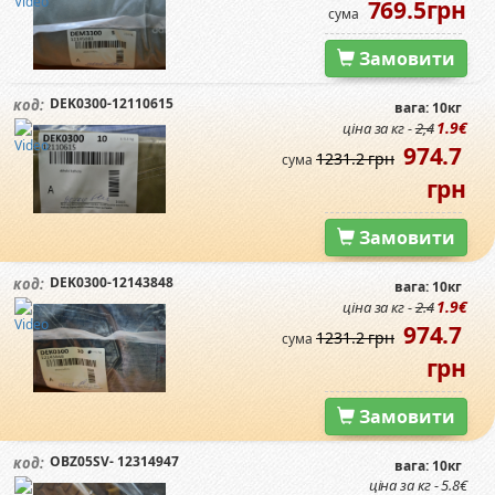
769.5грн
сума
Замовити
DEK0300-12110615
код:
вага: 10кг
1.9€
ціна за кг -
2,4
974.7
1231.2 грн
сума
грн
Замовити
DEK0300-12143848
код:
вага: 10кг
1.9€
ціна за кг -
2.4
974.7
1231.2 грн
сума
грн
Замовити
OBZ05SV- 12314947
код:
вага: 10кг
ціна за кг - 5.8€