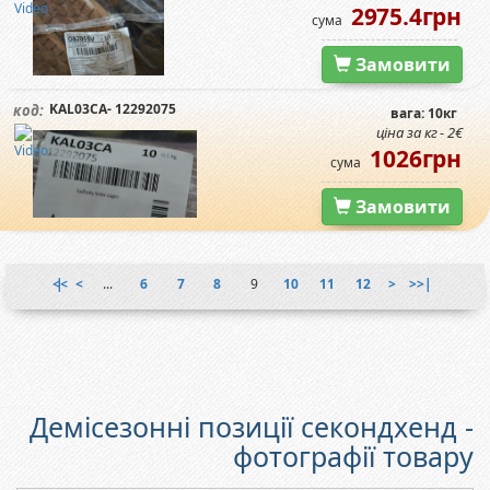
2975.4грн
сума
Замовити
KAL03CA- 12292075
код:
вага: 10кг
ціна за кг - 2€
1026грн
сума
Замовити
|<<
<
...
6
7
8
9
10
11
12
>
>>|
Демісезонні позиції секондхенд -
фотографії товару