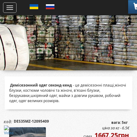
Демісезонний одяг секонд-хенд
- це демісезонні плащі,жіночі
блузки, костюми чоловічі та жіночі, в'язані блузки,
безрукавки,шкіряний одяг, майки з довгим рукавом, робочий
одяг, одяг великих розмірів.
DES35MZ-12095409
код:
вага: 5кг
ціна за кг - 6.5€
1667.25грн
сума