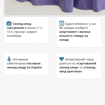
Секонд-хенд
Будьте впевнені, у нас
сортування
в мішки 2, 5 і
Ви завжди знайдете
10 кг, прозорі і закриті
асортимент і велика
пломбами.
кількість товару на
складі
.
Оптовикам
Імпортований товар
забезпечуємо
поставки
ділиться на
«Сортований
секонд хенду по Україні
секонд хенд»
та
«Секонд
хенд оригінал»
.