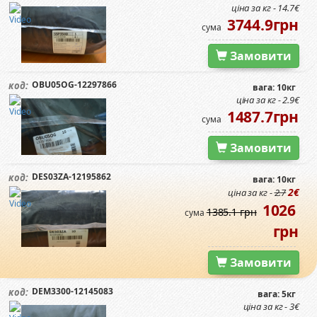
ціна за кг - 14.7€
3744.9грн
сума
Замовити
OBU05OG-12297866
код:
вага: 10кг
ціна за кг - 2.9€
1487.7грн
сума
Замовити
DES03ZA-12195862
код:
вага: 10кг
2€
ціна за кг -
2.7
1026
1385.1 грн
сума
грн
Замовити
DEM3300-12145083
код:
вага: 5кг
ціна за кг - 3€