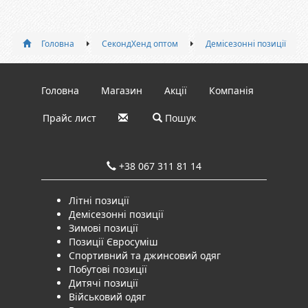
Головна
СекондХенд оптом
Демісезонні позиції
Головна
Магазин
Акції
Компанія
Прайс лист
Пошук
+38 067 311 81 14
Літні позиції
Демісезонні позиції
Зимові позиції
Позиції Євросуміш
Спортивний та джинсовий одяг
Побутові позиції
Дитячі позиції
Військовий одяг