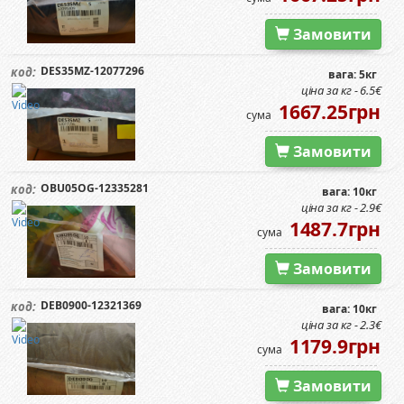
Замовити
DES35MZ-12077296
код:
вага: 5кг
ціна за кг - 6.5€
1667.25грн
сума
Замовити
OBU05OG-12335281
код:
вага: 10кг
ціна за кг - 2.9€
1487.7грн
сума
Замовити
DEB0900-12321369
код:
вага: 10кг
ціна за кг - 2.3€
1179.9грн
сума
Замовити