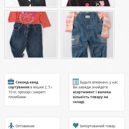
Секонд-хенд
Будьте впевнені, у нас
сортування
в мішки 2, 5 і
Ви завжди знайдете
10 кг, прозорі і закриті
асортимент і велика
пломбами.
кількість товару на
складі
.
Оптовикам
Імпортований товар