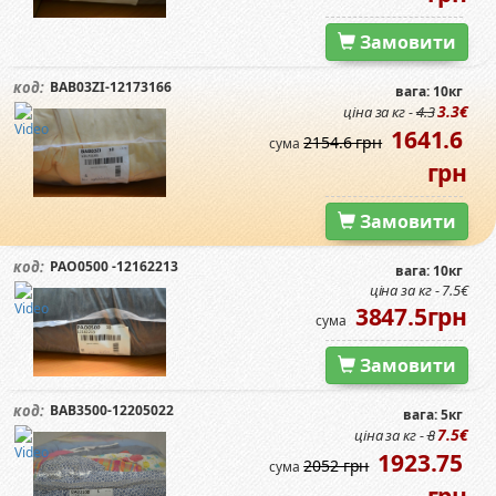
Замовити
BAB03ZI-12173166
код:
вага: 10кг
3.3€
ціна за кг -
4.3
1641.6
2154.6 грн
сума
грн
Замовити
PAO0500 -12162213
код:
вага: 10кг
ціна за кг - 7.5€
3847.5грн
сума
Замовити
BAB3500-12205022
код:
вага: 5кг
7.5€
ціна за кг -
8
1923.75
2052 грн
сума
грн