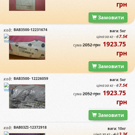
грн
Замовити
BAB3500-12231674
код:
вага: 5кг
7.5€
ціна за кг -
8
1923.75
2052 грн
сума
грн
Замовити
BAB3500- 12226059
код:
вага: 5кг
7.5€
ціна за кг -
8
1923.75
2052 грн
сума
грн
Замовити
BAB03ZI-12372918
код:
вага: 10кг
3.3€
ціна за кг -
4.3