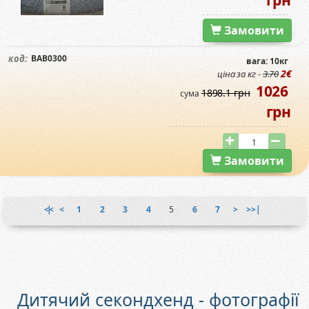
Замовити
BAB0300
код:
вага: 10кг
2€
ціна за кг -
3.70
1026
1898.1 грн
сума
грн
Замовити
|<<
<
1
2
3
4
5
6
7
>
>>|
Дитячий секондхенд - фотографії