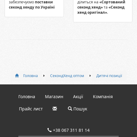
забезпечуємо
поставки
ділиться на
«Сортований
секонд хенду по Україні
секонд хенд»
та
«Секонд
хенд оригінал»
.
Головна
СекондХенд оптом
Дитячі позиції
Головна
Магазин
Акції
Компанія
Прайс лист
Пошук
+38 067 311 81 14