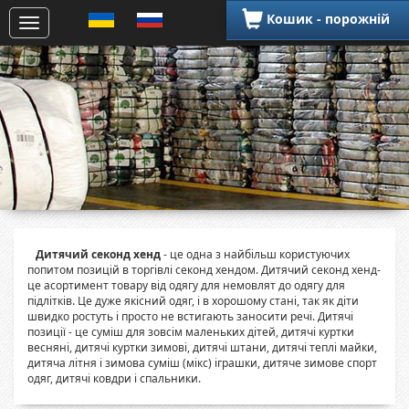
Кошик - порожній
Дитячий секонд хенд
- це одна з найбільш користуючих
попитом позицій в торгівлі секонд хендом. Дитячий секонд хенд-
це асортимент товару від одягу для немовлят до одягу для
підлітків. Це дуже якісний одяг, і в хорошому стані, так як діти
швидко ростуть і просто не встигають заносити речі. Дитячі
позиції - це суміш для зовсім маленьких дітей, дитячі куртки
весняні, дитячі куртки зимові, дитячі штани, дитячі теплі майки,
дитяча літня і зимова суміш (мікс) іграшки, дитяче зимове спорт
одяг, дитячі ковдри і спальники.