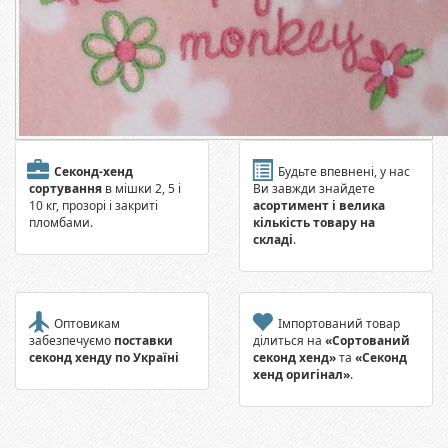
Секонд-хенд
Будьте впевнені, у нас
сортування
в мішки 2, 5 і
Ви завжди знайдете
10 кг, прозорі і закриті
асортимент і велика
пломбами.
кількість товару на
складі
.
Оптовикам
Імпортований товар
забезпечуємо
поставки
ділиться на
«Сортований
секонд хенду по Україні
секонд хенд»
та
«Секонд
хенд оригінал»
.