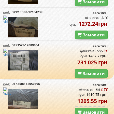
Замовити
DPR15DE8-12104239
код:
вага: 8кг
ціна за кг - 3.1€
1272.24грн
сума
Замовити
DES35ZI-12089064
код:
вага: 5кг
3€
ціна за кг -
5.95
1487.7 грн
сума
731.025 грн
Замовити
DEK3500-12050496
код:
вага: 5кг
4.7€
ціна за кг -
5.5
1410.75 грн
сума
1205.55 грн
Замовити