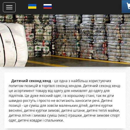
Дитячий секонд хенд
- це одна з найбільш користуючих
попитом позицій в торгівлі секонд хендом. Дитячий секонд хенд-
це асортимент товару від одягу для немовлят до одягу для
підлітків. Це дуже якісний одяг, і в хорошому стані, так як діти
швидко ростуть і просто не встигають заносити речі. Дитячі
позиції - це суміш для зовсім маленьких дітей, дитячі куртки
весняні, дитячі куртки зимові, дитячі штани, дитячі теплі майки,
дитяча літня і зимова суміш (мікс) іграшки, дитяче зимове спорт
одяг, дитячі ковдри і спальники.