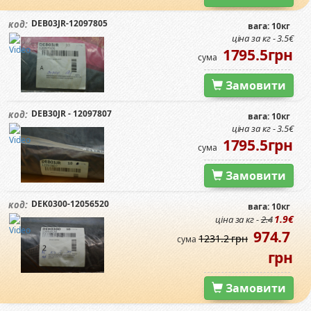
DEB03JR-12097805
код:
вага: 10кг
ціна за кг - 3.5€
1795.5грн
сума
Замовити
DEB30JR - 12097807
код:
вага: 10кг
ціна за кг - 3.5€
1795.5грн
сума
Замовити
DEK0300-12056520
код:
вага: 10кг
1.9€
ціна за кг -
2.4
974.7
1231.2 грн
сума
грн
Замовити