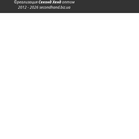
©реализация
Секонд Хенд
оптом
2012 - 2026 secondhand.biz.ua