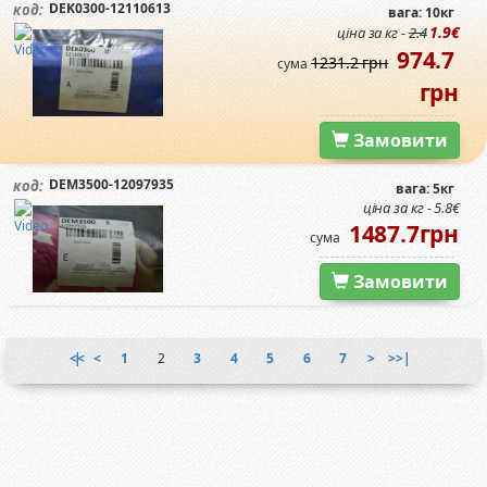
DEK0300-12110613
код:
вага: 10кг
1.9€
ціна за кг -
2.4
974.7
1231.2 грн
сума
грн
Замовити
DEM3500-12097935
код:
вага: 5кг
ціна за кг - 5.8€
1487.7грн
сума
Замовити
|<<
<
1
2
3
4
5
6
7
>
>>|