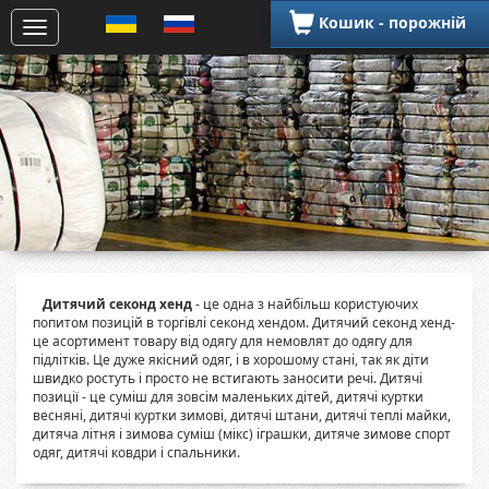
Кошик - порожній
Дитячий секонд хенд
- це одна з найбільш користуючих
попитом позицій в торгівлі секонд хендом. Дитячий секонд хенд-
це асортимент товару від одягу для немовлят до одягу для
підлітків. Це дуже якісний одяг, і в хорошому стані, так як діти
швидко ростуть і просто не встигають заносити речі. Дитячі
позиції - це суміш для зовсім маленьких дітей, дитячі куртки
весняні, дитячі куртки зимові, дитячі штани, дитячі теплі майки,
дитяча літня і зимова суміш (мікс) іграшки, дитяче зимове спорт
одяг, дитячі ковдри і спальники.