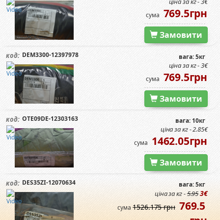
ціна за кг - 3€
769.5грн
сума
Замовити
DEM3300-12397978
код:
вага: 5кг
ціна за кг - 3€
769.5грн
сума
Замовити
OTE09DЕ-12303163
код:
вага: 10кг
ціна за кг - 2.85€
1462.05грн
сума
Замовити
DES35ZI-12070634
код:
вага: 5кг
3€
ціна за кг -
5.95
769.5
1526.175 грн
сума