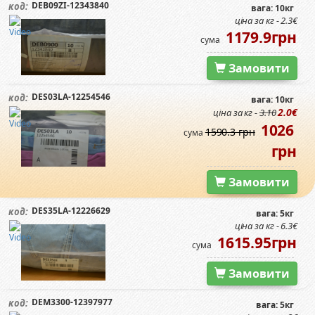
DEB09ZI-12343840
код:
вага: 10кг
ціна за кг - 2.3€
1179.9грн
сума
Замовити
DES03LA-12254546
код:
вага: 10кг
2.0€
ціна за кг -
3.10
1026
1590.3 грн
сума
грн
Замовити
DES35LA-12226629
код:
вага: 5кг
ціна за кг - 6.3€
1615.95грн
сума
Замовити
DEM3300-12397977
код:
вага: 5кг