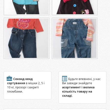
Секонд-хенд
Будьте впевнені, у нас
сортування
в мішки 2, 5 і
Ви завжди знайдете
10 кг, прозорі і закриті
асортимент і велика
пломбами.
кількість товару на
складі
.