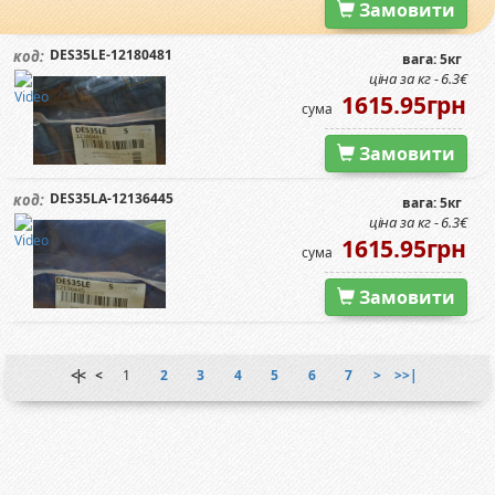
Замовити
DES35LE-12180481
код:
вага: 5кг
ціна за кг - 6.3€
1615.95грн
сума
Замовити
DES35LA-12136445
код:
вага: 5кг
ціна за кг - 6.3€
1615.95грн
сума
Замовити
|<<
<
1
2
3
4
5
6
7
>
>>|