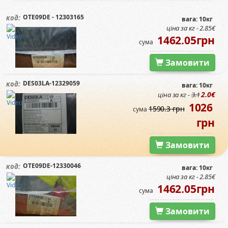
OTE09DЕ - 12303165
код:
вага: 10кг
ціна за кг - 2.85€
1462.05грн
сума
Замовити
DES03LA-12329059
код:
вага: 10кг
2.0€
ціна за кг -
3.1
1026
1590.3 грн
сума
грн
Замовити
OTE09DE-12330046
код:
вага: 10кг
ціна за кг - 2.85€
1462.05грн
сума
Замовити