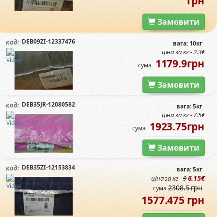
грн
Замовити
DEB09ZI-12337476
код:
вага: 10кг
ціна за кг - 2.3€
1179.9грн
сума
Замовити
DEB35JR-12080582
код:
вага: 5кг
ціна за кг - 7.5€
1923.75грн
сума
Замовити
DEB35ZI-12153834
код:
вага: 5кг
6.15€
ціна за кг -
9
2308.5 грн
сума
1577.475 грн