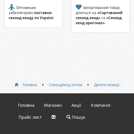
Оптовикам
Імпортований товар
забезпечуємо
поставки
ділиться на
«Сортований
секонд хенду по Україні
секонд хенд»
та
«Секонд
хенд оригінал»
.
Головна
СекондХенд оптом
Дитячі позиції
Головна
Магазин
Акції
Компанія
Прайс лист
Пошук