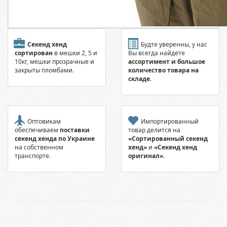
Секенд хенд
Будте уверенны, у нас
сортирован
в мешки 2, 5 и
Вы всегда найдете
10кг, мешки прозрачные и
ассортимент и большое
закрыты пломбами.
количество товара на
складе
.
Оптовикам
Импортированный
обеспечиваем
поставки
товар делится на
секенд хенда по Украине
«Сортированный секенд
на собственном
хенд»
и
«Секенд хенд
транспорте.
оригинал»
.