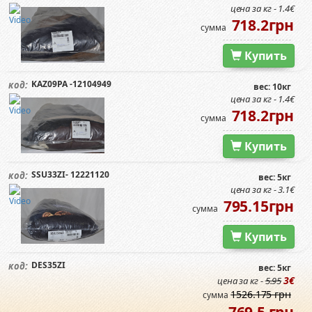
цена за кг - 1.4€
718.2грн
сумма
Купить
KAZ09PA -12104949
код:
вес: 10кг
цена за кг - 1.4€
718.2грн
сумма
Купить
SSU33ZI- 12221120
код:
вес: 5кг
цена за кг - 3.1€
795.15грн
сумма
Купить
DES35ZI
код:
вес: 5кг
3€
цена за кг -
5.95
1526.175 грн
сумма