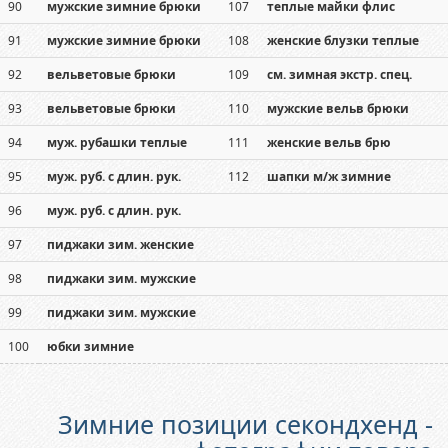
90
мужские зимние брюки
107
теплые майки флис
91
мужские зимние брюки
108
женские блузки теплые
92
вельветовые брюки
109
см. зимная экстр. спец.
93
вельветовые брюки
110
мужские вельв брюки
94
муж. рубашки теплые
111
женские вельв брю
95
муж. руб. с длин. рук.
112
шапки м/ж зимние
96
муж. руб. с длин. рук.
97
пиджаки зим. женские
98
пиджаки зим. мужские
99
пиджаки зим. мужские
100
юбки зимние
Зимние позиции секондхенд -