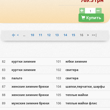
769.5 грн
Купить
|<<
<
...
10
11
12
13
14
15
16
>
>>|
82
куртки зимние
101
юбки зимние
83
куртки зимние
102
свитера
86
пальто
103
свитера
87
женские зимние брюки
104
шапки,перчатки, шарфы
88
женские зимние брюки
105
теплые майки
89
мужские зимние брюки
106
теплые майки флис