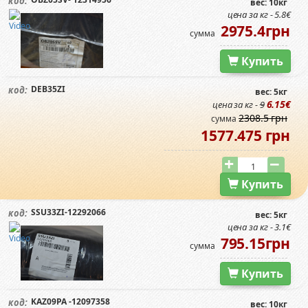
код:
вес: 10кг
цена за кг - 5.8€
2975.4грн
сумма
Купить
DEB35ZI
код:
вес: 5кг
6.15€
цена за кг -
9
2308.5 грн
сумма
1577.475 грн
Купить
SSU33ZI-12292066
код:
вес: 5кг
цена за кг - 3.1€
795.15грн
сумма
Купить
KAZ09PA -12097358
код:
вес: 10кг