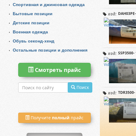
Спортивная и джинсовая одежда
DAH03PE-
код:
Бытовые позиции
Детские позиции
Военная одежда
Обувь секонд-хенд
Остальные позиции и дополнения
SSP3500- 
код:
Смотреть прайс
Поиск
TDR3500- 
код:
Получите
полный
прайс