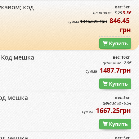
кавом; код
вес: 5кг
3.3€
цена за кг -
5.25
846.45
1346.625 грн
сумма
грн
Купить
 Код мешка
вес: 10кг
цена за кг - 2.9€
1487.7грн
сумма
Купить
код мешка
вес: 5кг
цена за кг - 6.5€
1667.25грн
сумма
Купить
код мешка
вес: 5кг