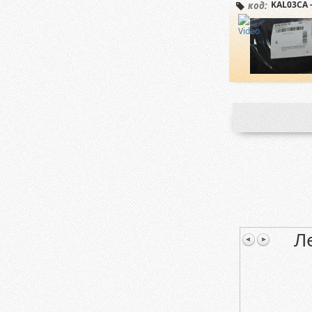
KAL03CA -
код:
Л