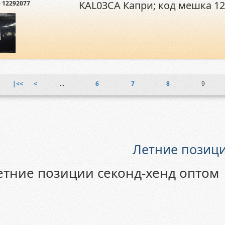
KAL03CA Капри; код мешка 1
 12292077
|<<
<
...
6
7
8
9
Летние позици
етние позиции секонд-хенд оптом