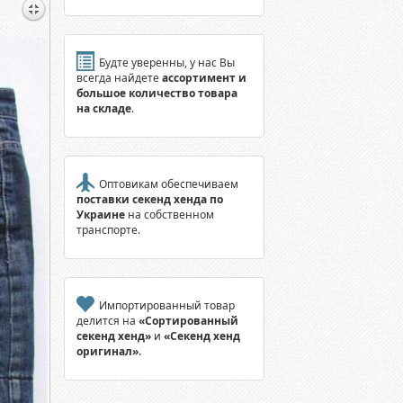
Будте уверенны, у нас Вы
всегда найдете
ассортимент и
большое количество товара
на складе
.
Оптовикам обеспечиваем
поставки секенд хенда по
Украине
на собственном
транспорте.
Импортированный товар
делится на
«Сортированный
секенд хенд»
и
«Секенд хенд
оригинал»
.