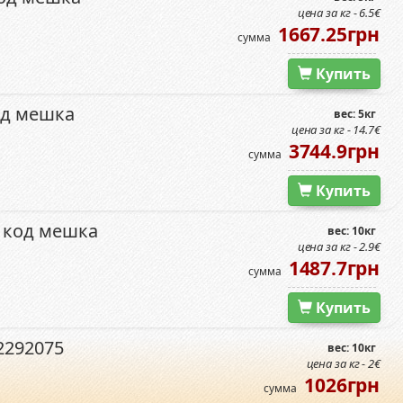
цена за кг - 6.5€
1667.25грн
сумма
Купить
од мешка
вес: 5кг
цена за кг - 14.7€
3744.9грн
сумма
Купить
 код мешка
вес: 10кг
цена за кг - 2.9€
1487.7грн
сумма
Купить
2292075
вес: 10кг
цена за кг - 2€
1026грн
сумма