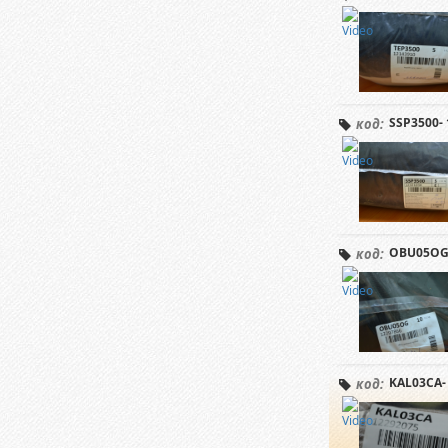
SSP3500- 
код:
OBU05OG-
код:
KAL03CA-
код: