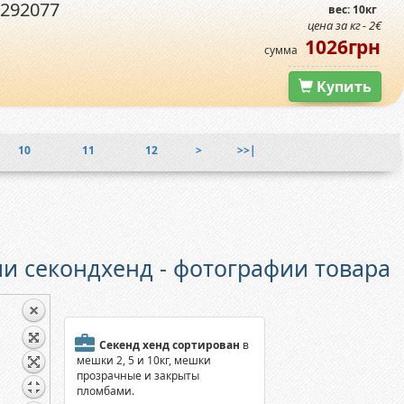
2292077
вес: 10кг
цена за кг - 2€
1026грн
сумма
Купить
10
11
12
>
>>|
и секондхенд - фотографии товара
Секенд хенд сортирован
в
мешки 2, 5 и 10кг, мешки
прозрачные и закрыты
пломбами.