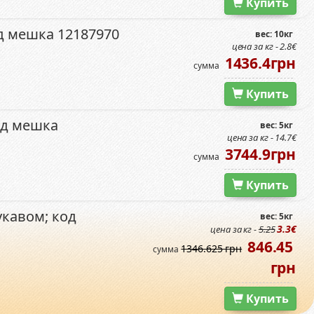
Купить
д мешка 12187970
вес: 10кг
цена за кг - 2.8€
1436.4грн
сумма
Купить
од мешка
вес: 5кг
цена за кг - 14.7€
3744.9грн
сумма
Купить
кавом; код
вес: 5кг
3.3€
цена за кг -
5.25
846.45
1346.625 грн
сумма
грн
Купить