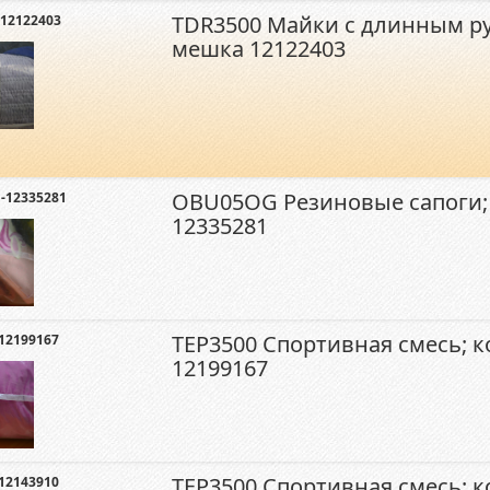
TDR3500 Майки с длинным ру
12122403
мешка 12122403
OBU05OG Резиновые сапоги;
12335281
12335281
TEP3500 Спортивная смесь; 
12199167
12199167
TEP3500 Спортивная смесь; 
12143910