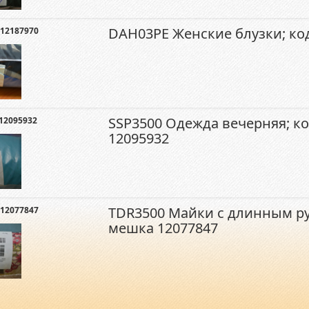
DAH03PE Женские блузки; ко
12187970
SSP3500 Одежда вечерняя; к
12095932
12095932
TDR3500 Майки с длинным ру
12077847
мешка 12077847