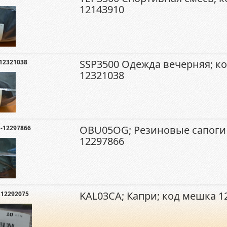
12143910
SSP3500 Одежда вечерняя; к
12321038
12321038
OBU05OG; Резиновые сапоги
12297866
12297866
KAL03CA; Капри; код мешка 1
 12292075