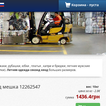
Корзина - пуста
Летние позиции
аки, рубашки, юбки , платья , капри и бриджи, летние мужские
лки).
Летняя одежда секонд хенд
больших размеров.
д мешка 12262547
вес: 10кг
цена за кг - 2.8€
1436.4грн
сумма