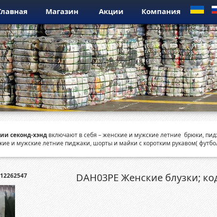
Главная
Магазин
Акции
Компания
ии секонд-хэнд
включают в себя – женские и мужские летние брюки, пидж
кие и мужские летние пиджаки, шорты и майки с коротким рукавом( футбо
DAH03PE Женские блузки; ко
12262547