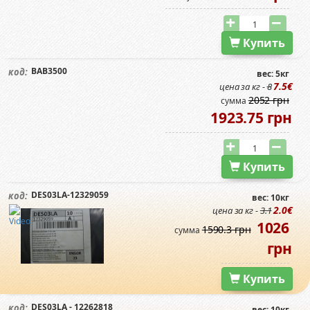
Купить
BAB3500
код:
вес: 5кг
7.5€
цена за кг -
8
2052 грн
сумма
1923.75 грн
Купить
DES03LA-12329059
код:
вес: 10кг
2.0€
цена за кг -
3.1
1026
1590.3 грн
сумма
грн
Купить
DES03LA - 12262818
код:
вес: 10кг