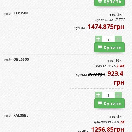
Купить
TKR3500
код:
вес: 5кг
цена за кг - 5.75€
1474.875грн
сумма
Купить
OBL0500
код:
вес: 10кг
1.8€
цена за кг -
6
923.4
3078 грн
сумма
грн
Купить
KAL35EL
код:
вес: 5кг
2€
цена за кг -
4.9
1256.85грн
сумма