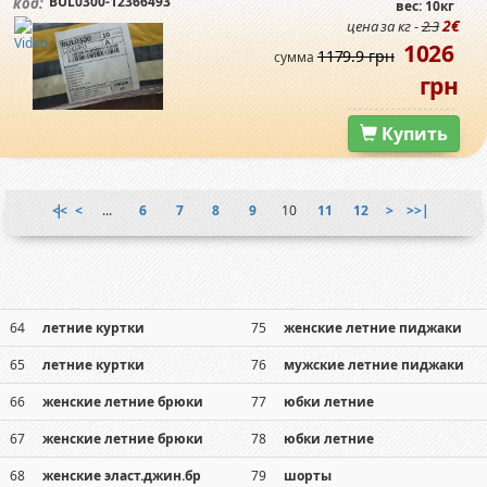
BUL0300-12366493
код:
вес: 10кг
2€
цена за кг -
2.3
1026
1179.9 грн
сумма
грн
Купить
|<<
<
...
6
7
8
9
10
11
12
>
>>|
64
летние куртки
75
женские летние пиджаки
65
летние куртки
76
мужские летние пиджаки
66
женские летние брюки
77
юбки летние
67
женские летние брюки
78
юбки летние
68
женские эласт.джин.бр
79
шорты