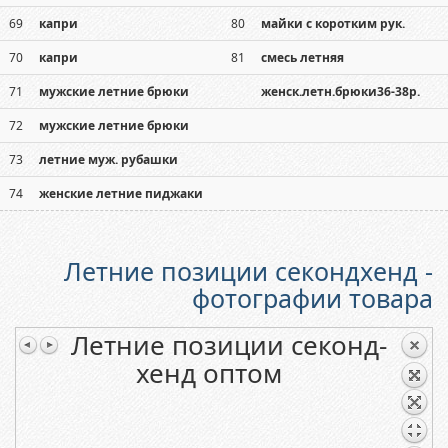
69
капри
80
майки с коротким рук.
70
капри
81
смесь летняя
71
мужские летние брюки
женск.летн.брюки36-38р.
72
мужские летние брюки
73
летние муж. рубашки
74
женские летние пиджаки
Летние позиции секондхенд -
фотографии товара
Летние позиции секонд-
хенд оптом