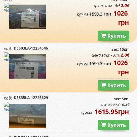
2.0€
цена за кг -
3.1
1026
1590.3 грн
сумма
грн
Купить
DES03LA-12254546
код:
вес: 10кг
2.0€
цена за кг -
3.10
1026
1590.3 грн
сумма
грн
Купить
DES35LA-12226629
код:
вес: 5кг
цена за кг - 6.3€
1615.95грн
сумма
Купить