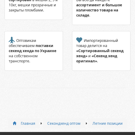
10кг, мешки прозрачные и
ассортимент и большое
закрыты пломбами.
количество товара на
складе
.
Оптовикам
Импортированный
обеспечиваем
поставки
товар делится на
секенд хенда по Украине
«Сортированный секенд
на собственном
хенд»
и
«Секенд хенд
транспорте.
оригинал»
.
Главная
Секондхенд оптом
Летние позиции