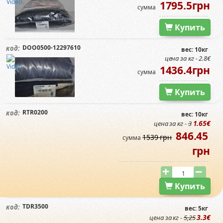
1795.5грн
сумма
Купить
DOO0500-12297610
код:
вес: 10кг
цена за кг - 2.8€
1436.4грн
сумма
Купить
RTR0200
код:
вес: 10кг
1.65€
цена за кг -
3
846.45
1539 грн
сумма
грн
Купить
TDR3500
код:
вес: 5кг
3.3€
цена за кг -
5,25