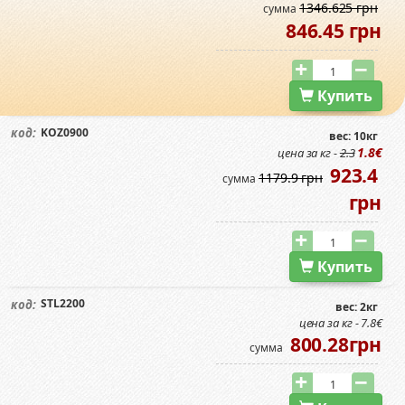
1346.625 грн
сумма
846.45 грн
Купить
KOZ0900
код:
вес: 10кг
1.8€
цена за кг -
2.3
923.4
1179.9 грн
сумма
грн
Купить
STL2200
код:
вес: 2кг
цена за кг - 7.8€
800.28грн
сумма