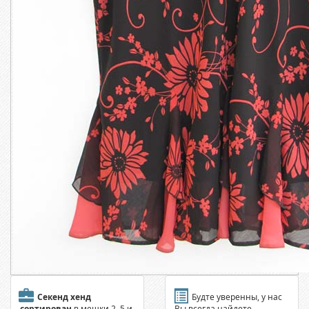
Секенд хенд
Будте уверенны, у нас
сортирован
в мешки 2, 5 и
Вы всегда найдете