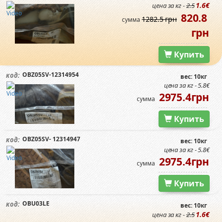
1.6€
цена за кг -
2.5
820.8
1282.5 грн
сумма
грн
Купить
OBZ05SV-12314954
код:
вес: 10кг
цена за кг - 5.8€
2975.4грн
сумма
Купить
OBZ05SV- 12314947
код:
вес: 10кг
цена за кг - 5.8€
2975.4грн
сумма
Купить
OBU03LE
код:
вес: 10кг
1.6€
цена за кг -
2.5