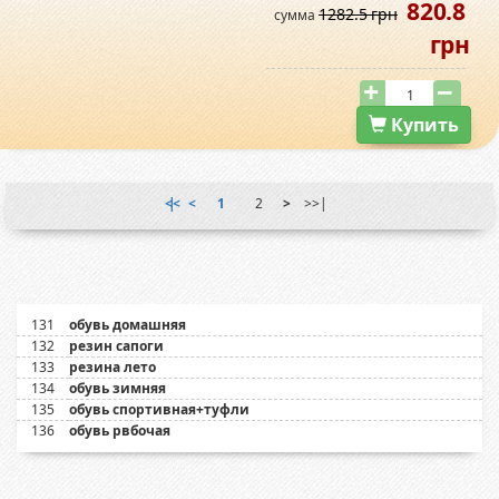
820.8
1282.5 грн
сумма
грн
Купить
|<<
<
1
2
>
>>|
131
обувь домашняя
132
резин сапоги
133
резина лето
134
обувь зимняя
135
обувь спортивная+туфли
136
обувь рвбочая