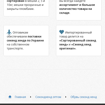
сортирован
в мешки 2, 5 и
Вы всегда найдете
10кг, мешки прозрачные и
ассортимент и большое
закрыты пломбами.
количество товара на
складе
.
Оптовикам
Импортированный
обеспечиваем
поставки
товар делится на
секенд хенда по Украине
«Сортированный секенд
на собственном
хенд»
и
«Секенд хенд
транспорте.
оригинал»
.
Главная
Секондхенд оптом
Обувь секонд-хенд