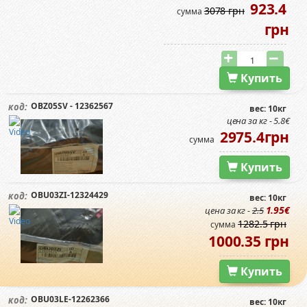
923.4
3078 грн
сумма
грн
Купить
OBZ05SV - 12362567
код:
вес: 10кг
цена за кг - 5.8€
2975.4грн
сумма
Купить
OBU03ZI-12324429
код:
вес: 10кг
1.95€
цена за кг -
2.5
1282.5 грн
сумма
1000.35 грн
Купить
OBU03LE-12262366
код:
вес: 10кг