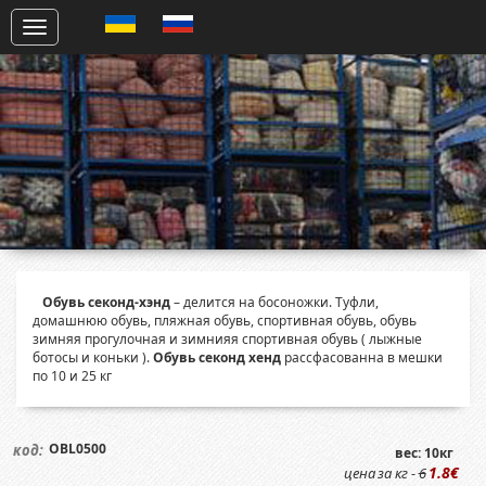
Обувь секонд-хэнд
– делится на босоножки. Туфли,
домашнюю обувь, пляжная обувь, спортивная обувь, обувь
зимняя прогулочная и зимнияя спортивная обувь ( лыжные
ботосы и коньки ).
Обувь секонд хенд
рассфасованна в мешки
по 10 и 25 кг
OBL0500
код:
вес: 10кг
1.8€
цена за кг -
6