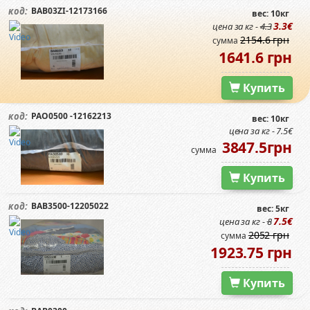
BAB03ZI-12173166
код:
вес: 10кг
3.3€
цена за кг -
4.3
2154.6 грн
сумма
1641.6 грн
Купить
PAO0500 -12162213
код:
вес: 10кг
цена за кг - 7.5€
3847.5грн
сумма
Купить
BAB3500-12205022
код:
вес: 5кг
7.5€
цена за кг -
8
2052 грн
сумма
1923.75 грн
Купить