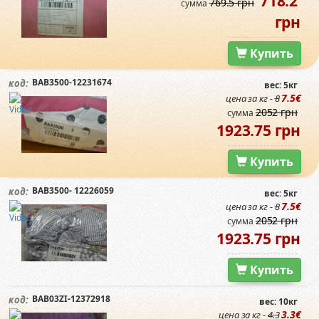
718.2
769.5 грн
сумма
грн
Купить
BAB3500-12231674
код:
вес: 5кг
7.5€
цена за кг -
8
2052 грн
сумма
1923.75 грн
Купить
BAB3500- 12226059
код:
вес: 5кг
7.5€
цена за кг -
8
2052 грн
сумма
1923.75 грн
Купить
BAB03ZI-12372918
код:
вес: 10кг
3.3€
цена за кг -
4.3