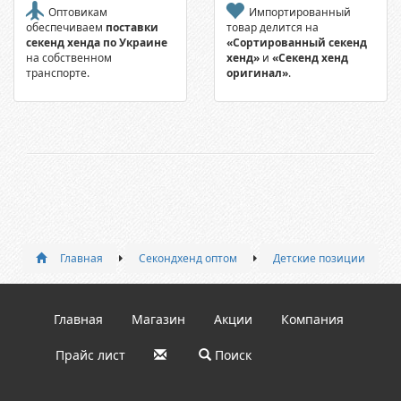
Оптовикам
Импортированный
обеспечиваем
поставки
товар делится на
секенд хенда по Украине
«Сортированный секенд
на собственном
хенд»
и
«Секенд хенд
транспорте.
оригинал»
.
Главная
Секондхенд оптом
Детские позиции
Главная
Магазин
Акции
Компания
Прайс лист
Поиск