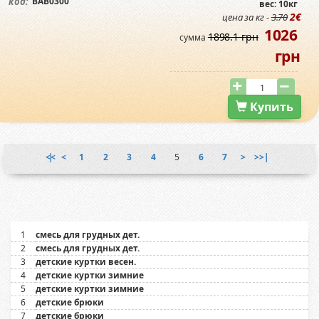
BAB0300
код:
вес: 10кг
2€
цена за кг -
3.70
1026
1898.1 грн
сумма
грн
Купить
|<<
<
1
2
3
4
5
6
7
>
>>|
1
смесь для грудных дет.
2
смесь для грудных дет.
3
детские куртки весен.
4
детские куртки зимние
5
детские куртки зимние
6
детские брюки
7
детские брюки